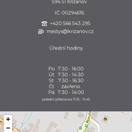
594 51 Křižanov
IČ: 00294616
+420
566 543 295
mestys@krizanov.cz
Úřední hodiny
Po
7:30 - 16:00
Út
7:30 - 14:30
St
7:30 - 16:30
Čt
zavřeno
Pá
7:30 - 14:00
polední přestávka 11:15 - 11:45
+
−