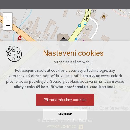
+
−
Nastavení cookies
Vítejte na našem webu!
Potřebujeme nastavit cookies a související technologie, aby
zobrazovaný obsah odpovídal vašim potřebám a vy na webu nalezli
přesně to, co potřebujete. Soubory cookies používané na našem webu
nikdy neslouží ke zjišťování totožnosti uživatelů stránek
.
Přijmout všechny cookies
Leaflet
|
© OpenStreetMap
Nastavit
© 2026 Copyright Městys Křižanov
VYTVOŘIL XART.CZ