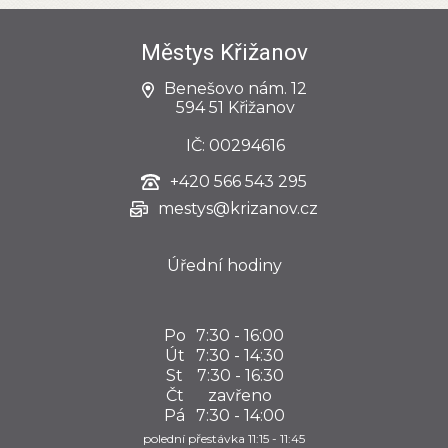
Městys Křižanov
Benešovo nám. 12
594 51 Křižanov
IČ: 00294616
+420
566 543 295
mestys@krizanov.cz
Úřední hodiny
Po
7:30 - 16:00
Út
7:30 - 14:30
St
7:30 - 16:30
Čt
zavřeno
Pá
7:30 - 14:00
polední přestávka 11:15 - 11:45