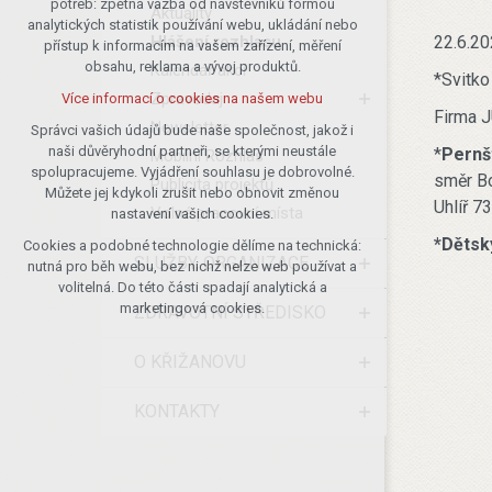
potřeb: zpětná vazba od návštěvníků formou
Aktuality
analytických statistik používání webu, ukládání nebo
udržení kontextu stránek (session):
Hlášení rozhlasu
22.6.20
přístup k informacím na vašem zařízení, měření
případná přihlášení, volby jazyka, apod.
obsahu, reklama a vývoj produktů.
Kalendář akcí
*Svitko
Volitelná cookies
Zpravodaj
Více informací o cookies na našem webu
analytická pro anonymizované
Firma J
Newsletter
vyhodnocení návštěvnosti
Správci vašich údajů bude naše společnost, jakož i
naši důvěryhodní partneři, se kterými neustále
*
Pernš
marketingová cookies (Google)
Mobilní Rozhlas
spolupracujeme. Vyjádření souhlasu je dobrovolné.
směr Bo
Publicita projektů
Více informací o cookies na našem webu
Můžete jej kdykoli zrušit nebo obnovit změnou
Uhlíř 7
Volná pracovní místa
nastavení vašich cookies.
*Dětsk
Cookies a podobné technologie dělíme na technická:
Přijmout všechny cookies
SLUŽBY, ORGANIZACE
nutná pro běh webu, bez nichž nelze web používat a
volitelná. Do této části spadají analytická a
Odmítnout vše
marketingová cookies.
ZDRAVOTNÍ STŘEDISKO
O KŘIŽANOVU
KONTAKTY