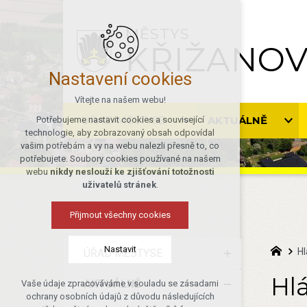
MĚSTYS
KŘIŽANO
Nastavení cookies
Vítejte na našem webu!
ÚŘAD MĚSTYSE
AKTUÁLNĚ
Potřebujeme nastavit cookies a související
technologie, aby zobrazovaný obsah odpovídal
vašim potřebám a vy na webu nalezli přesně to, co
potřebujete. Soubory cookies používané na našem
webu
nikdy neslouží ke zjišťování totožnosti
uživatelů stránek
.
Přijmout všechny cookies
Nastavit
Hl
ÚŘAD MĚSTYSE
Hlá
AKTUÁLNĚ
Vaše údaje zpracováváme v souladu se zásadami
Technická cookies
ochrany osobních údajů z důvodu následujících
nutná pro provozování webu