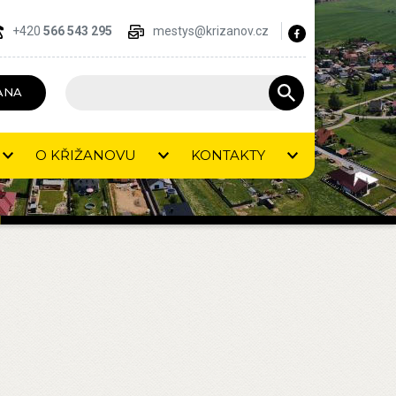
+420
566 543 295
mestys@krizanov.cz
ANA
O KŘIŽANOVU
KONTAKTY