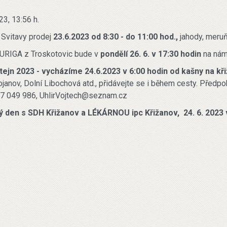
23, 13:56 h.
 Svitavy prodej
23.6.2023 od 8:30 - do 11:00 hod.,
jahody, meruň
URIGA z Troskotovic bude v
pondělí 26. 6. v 17:30 hodin
na nám
tejn 2023 - vycházíme 24.6.2023 v 6:00 hodin od kašny na k
janov, Dolní Libochová atd., přidávejte se i během cesty. Předpo
37 049 986, UhlirVojtech@seznam.cz
ý den s SDH Křižanov a LÉKÁRNOU ipc Křižanov, 24. 6. 2023 