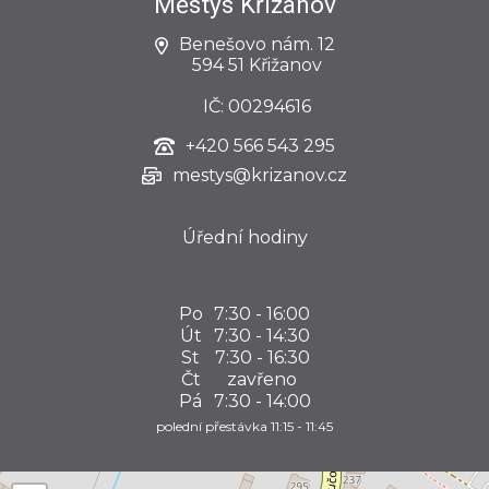
Městys Křižanov
Benešovo nám. 12
594 51 Křižanov
IČ: 00294616
+420
566 543 295
mestys@krizanov.cz
Úřední hodiny
Po
7:30 - 16:00
Út
7:30 - 14:30
St
7:30 - 16:30
Čt
zavřeno
Pá
7:30 - 14:00
polední přestávka 11:15 - 11:45