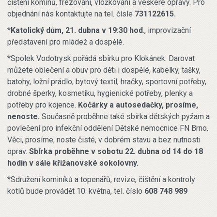
čištění komínů, frézování, vložkování a veškeré opravy. Pro
objednání nás kontaktujte na tel. čísle
731122615.
*
Katolický dům, 21. dubna v 19:30 hod
., improvizační
představení pro mládež a dospělé.
*Spolek Vodotrysk pořádá sbírku pro Klokánek. Darovat
můžete oblečení a obuv pro děti i dospělé, kabelky, tašky,
batohy, ložní prádlo, bytový textil, hračky, sportovní potřeby,
drobné šperky, kosmetiku, hygienické potřeby, plenky a
potřeby pro kojence.
Kočárky a autosedačky, prosíme,
nenoste.
Současně proběhne také sbírka dětských pyžam a
povlečení pro infekční oddělení Dětské nemocnice FN Brno.
Věci, prosíme, noste čisté, v dobrém stavu a bez nutnosti
oprav.
Sbírka proběhne v sobotu 22. dubna od 14 do 18
hodin v sále křižanovské sokolovny.
*Sdružení kominíků a topenářů, revize, čištění a kontroly
kotlů bude provádět 10. května,
tel. číslo
608 748 989