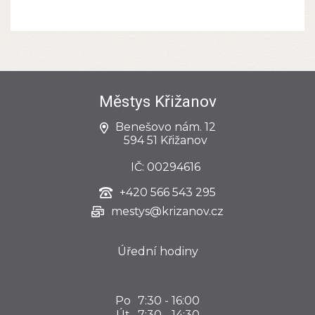
Městys Křižanov
Benešovo nám. 12
594 51 Křižanov
IČ: 00294616
+420
566 543 295
mestys@krizanov.cz
Úřední hodiny
Po
7:30 - 16:00
Út
7:30 - 14:30