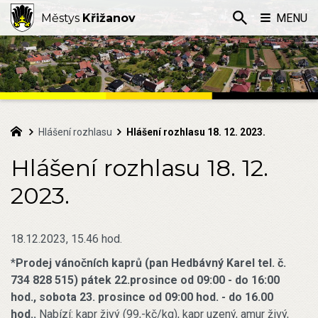
Městys
Křižanov
MENU
Hlášení rozhlasu
Hlášení rozhlasu 18. 12. 2023.
Hlášení rozhlasu 18. 12.
2023.
18.12.2023, 15.46 hod.
*
Prodej vánočních kaprů (pan Hedbávný Karel tel. č.
734 828 515) pátek 22.prosince od 09:00 - do 16:00
hod., sobota 23. prosince od 09:00 hod. - do 16.00
hod..
Nabízí: kapr živý (99,-kč/kg), kapr uzený, amur živý,