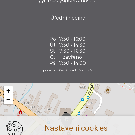
mestys@krizanov.cz
Úřední hodiny
Po
7:30 - 16:00
Út
7:30 - 14:30
St
7:30 - 16:30
Čt
zavřeno
Pá
7:30 - 14:00
polední přestávka 11:15 - 11:45
+
−
Nastavení cookies