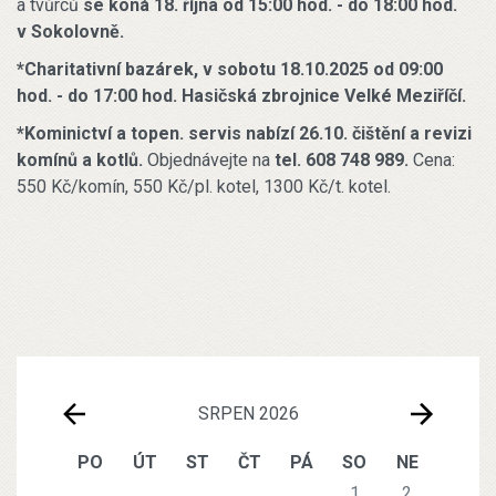
a tvůrců
se koná 18. října od 15:00 hod. - do 18:00 hod.
v Sokolovně.
*Charitativní bazárek, v sobotu 18.10.2025 od 09:00
hod. - do 17:00 hod. Hasičská zbrojnice Velké Meziříčí.
*Kominictví a topen. servis nabízí 26.10. čištění a revizi
komínů a kotlů.
Objednávejte na
tel. 608 748 989.
Cena:
550 Kč/komín, 550 Kč/pl. kotel, 1300 Kč/t. kotel.
SRPEN 2026
PO
ÚT
ST
ČT
PÁ
SO
NE
1
2