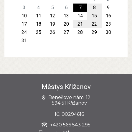
3
4
5
6
7
8
9
10
11
12
13
14
15
16
17
18
19
20
21
22
23
24
25
26
27
28
29
30
31
Městys Křižanov
Benešovo nám. 12
594 51 Křižanov
IČ: 00294616
+420
566 543 295