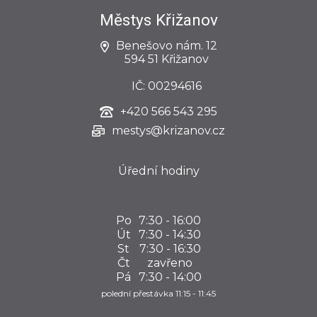
Městys Křižanov
Benešovo nám. 12
594 51 Křižanov
IČ: 00294616
+420
566 543 295
mestys@krizanov.cz
Úřední hodiny
Po
7:30 - 16:00
Út
7:30 - 14:30
St
7:30 - 16:30
Čt
zavřeno
Pá
7:30 - 14:00
polední přestávka 11:15 - 11:45