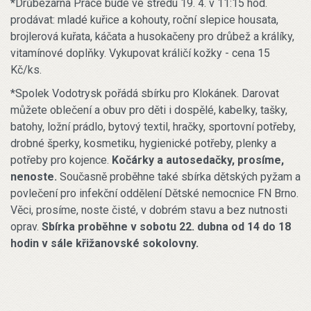
*Drůbežárna Prace bude ve středu 19. 4. v 11:15 hod.
prodávat: mladé kuřice a kohouty, roční slepice housata,
brojlerová kuřata, káčata a husokačeny pro drůbež a králíky,
vitamínové doplňky. Vykupovat králičí kožky - cena 15
Kč/ks.
*Spolek Vodotrysk pořádá sbírku pro Klokánek. Darovat
můžete oblečení a obuv pro děti i dospělé, kabelky, tašky,
batohy, ložní prádlo, bytový textil, hračky, sportovní potřeby,
drobné šperky, kosmetiku, hygienické potřeby, plenky a
potřeby pro kojence.
Kočárky a autosedačky, prosíme,
nenoste.
Současně proběhne také sbírka dětských pyžam a
povlečení pro infekční oddělení Dětské nemocnice FN Brno.
Věci, prosíme, noste čisté, v dobrém stavu a bez nutnosti
oprav.
Sbírka proběhne v sobotu 22. dubna od 14 do 18
hodin v sále křižanovské sokolovny.