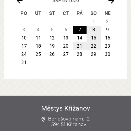
SRPEN 2026
PO
ÚT
ST
ČT
PÁ
SO
NE
1
2
3
4
5
6
7
8
9
10
11
12
13
14
15
16
17
18
19
20
21
22
23
24
25
26
27
28
29
30
31
Městys Křižanov
Benešovo nám. 12
594 51 Křižanov