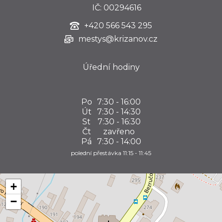
IČ: 00294616
+420
566 543 295
mestys@krizanov.cz
Úřední hodiny
Po
7:30 - 16:00
Út
7:30 - 14:30
St
7:30 - 16:30
Čt
zavřeno
Pá
7:30 - 14:00
polední přestávka 11:15 - 11:45
+
−