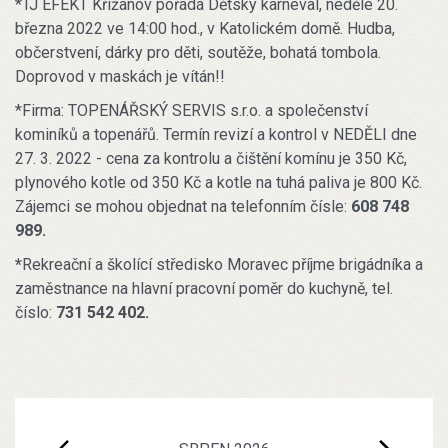
*TJ EFEKT Křižanov pořádá Dětský karneval, neděle 20.
března 2022 ve 14:00 hod., v Katolickém domě. Hudba,
občerstvení, dárky pro děti, soutěže, bohatá tombola.
Doprovod v maskách je vítán!!
*Firma: TOPENÁŘSKÝ SERVIS s.r.o. a společenství
kominíků a topenářů. Termín revizí a kontrol v NEDĚLI dne
27. 3. 2022 - cena za kontrolu a čištění komínu je 350 Kč,
plynového kotle od 350 Kč a kotle na tuhá paliva je 800 Kč.
Zájemci se mohou objednat na telefonním čísle:
608 748
989.
*
Rekreační a školící středisko Moravec příjme brigádníka a
zaměstnance na hlavní pracovní poměr do kuchyně, tel.
číslo:
731 542 402.