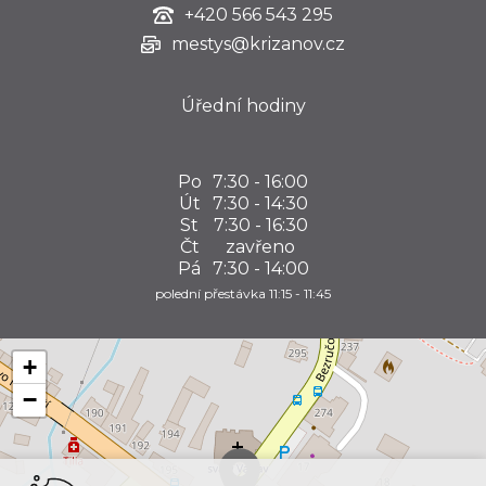
+420
566 543 295
mestys@krizanov.cz
Úřední hodiny
Po
7:30 - 16:00
Út
7:30 - 14:30
St
7:30 - 16:30
Čt
zavřeno
Pá
7:30 - 14:00
polední přestávka 11:15 - 11:45
+
−