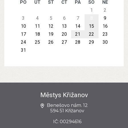
PO
ÚT
ST
ČT
PÁ
SO
NE
1
2
3
4
5
6
7
8
9
10
11
12
13
14
15
16
17
18
19
20
21
22
23
24
25
26
27
28
29
30
31
Městys Křižanov
Benešovo nám. 12
594 51 Křižanov
IČ: 00294616