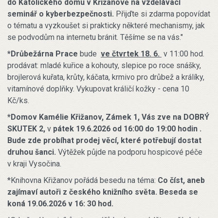
do Katolického domu v Křižanově na vzdělávací
seminář o kyberbezpečnosti.
Přijďte si zdarma popovídat
o tématu a vyzkoušet si prakticky některé mechanismy, jak
se podvodům na internetu bránit. Těšíme se na vás."
*Drůbežárna Prace
bude
ve čtvrtek 18. 6.
v 11:00 hod.
prodávat: mladé kuřice a kohouty, slepice po roce snášky,
brojlerová kuřata, krůty, káčata, krmivo pro drůbež a králíky,
vitamínové doplňky. Vykupovat králičí kožky - cena 10
Kč/ks.
*Domov Kamélie Křižanov, Zámek 1, Vás zve na DOBRÝ
SKUTEK 2,
v
pátek 19.6.2026 od 16:00 do 19:00 hodin .
Bude zde probíhat p
rodej věcí, které potřebují dostat
druhou šanci.
Výtěžek půjde na podporu hospicové péče
v kraji Vysočina.
*Knihovna Křižanov pořádá besedu na téma:
Co číst, aneb
zajímaví autoři z českého knižního světa. Beseda se
koná 19.06.2026 v 16: 30 hod.