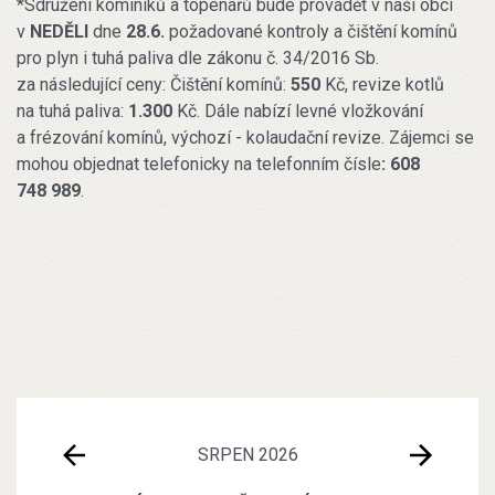
*Sdružení kominíků a topenářů bude provádět v naší obci
v
NEDĚLI
dne
28.6.
požadované kontroly a čištění komínů
pro plyn i tuhá paliva dle zákonu č. 34/2016 Sb.
za následující ceny: Čištění komínů:
550
Kč, revize kotlů
na tuhá paliva:
1.300
Kč. Dále nabízí levné vložkování
a frézování komínů, výchozí - kolaudační revize. Zájemci se
mohou objednat telefonicky na telefonním čísle
: 608
748 989
.
SRPEN 2026