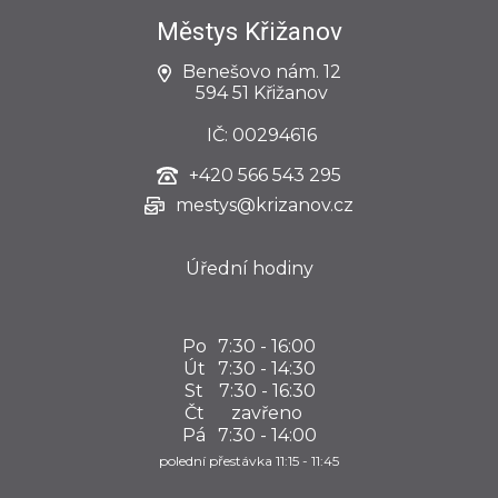
Městys Křižanov
Benešovo nám. 12
594 51 Křižanov
IČ: 00294616
+420
566 543 295
mestys@krizanov.cz
Úřední hodiny
Po
7:30 - 16:00
Út
7:30 - 14:30
St
7:30 - 16:30
Čt
zavřeno
Pá
7:30 - 14:00
polední přestávka 11:15 - 11:45