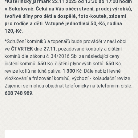
*Kateřinský jarmark 22.11.2025 od 13:30 do 17:00 hodin
v Sokolovně. Čeká na Vás občerstvení, prodej výrobků,
tvořivé dílny pro děti a dospělé, foto-koutek, zázemí
pro rodiče a děti. Vstupné jednotlivci 50,-Kč, rodina
120,-Kč.
*Sdružení kominíků a topenářů bude provádět v naší obci
ve
ČTVRTEK
dne
27.11.
požadované kontroly a čištění
komínů dle zákonu č. 34/2016 Sb. za následující ceny:
čištění komínů:
550
Kč, čištění plynových kotlů:
550
Kč,
revize kotlů na tuhá paliva:
1 300
Kč. Dále nabízí levné
vložkování a frézování komínů, výchozí - kolaudační revize.
Zájemci se mohou objednat telefonicky na telefonním čísle
:
608 748 989
.