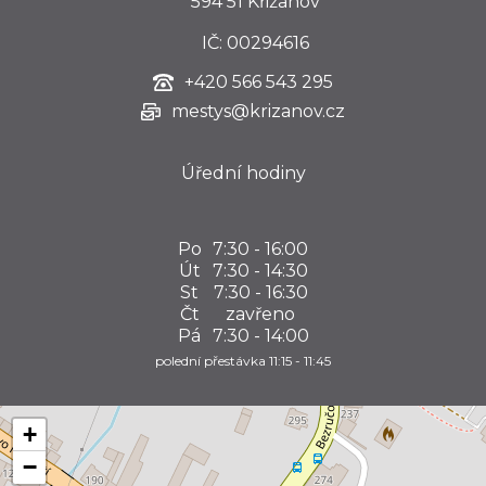
594 51 Křižanov
IČ: 00294616
+420
566 543 295
mestys@krizanov.cz
Úřední hodiny
Po
7:30 - 16:00
Út
7:30 - 14:30
St
7:30 - 16:30
Čt
zavřeno
Pá
7:30 - 14:00
polední přestávka 11:15 - 11:45
+
−