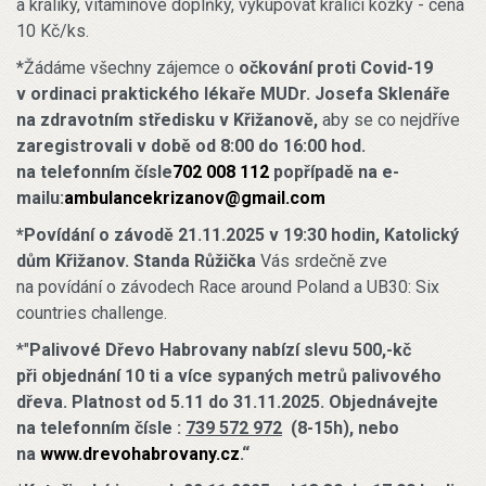
a králíky, vitamínové doplňky, vykupovat králičí kožky - cena
10 Kč/ks.
*Žádáme všechny zájemce o
očkování proti Covid-19
v ordinaci praktického lékaře MUDr. Josefa Sklenáře
na zdravotním středisku v Křižanově,
aby se co nejdříve
zaregistrovali v době od 8:00 do 16:00 hod.
na telefonním čísle
702 008 112
popřípadě na e-
mailu:
ambulancekrizanov@gmail.com
*Povídání o závodě
21.11.2025 v 19:30 hodin,
Katolický
dům Křižanov.
Standa Růžička
Vás srdečně zve
na povídání o závodech Race around Poland a UB30: Six
countries challenge.
*"
Palivové Dřevo Habrovany nabízí slevu 500,-kč
při objednání 10 ti a více sypaných metrů palivového
dřeva. Platnost od 5.11 do 31.11.2025. Objednávejte
na telefonním čísle :
739 572 972
(8-15h), nebo
na
www.drevohabrovany.cz
.“