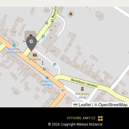
Leaflet
|
© OpenStreetMap
VYTVOŘIL XART.CZ
© 2026 Copyright Městys Křižanov