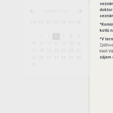
seznámi
doktorá
SRPEN 2026
seznám
PO
ÚT
ST
ČT
PÁ
SO
NE
*
Komini
1
2
kotlů n
3
4
5
6
7
8
9
*
V term
10
11
12
13
14
15
16
Zjišťov
17
18
19
20
21
22
23
kteří V
zájem o
24
25
26
27
28
29
30
31