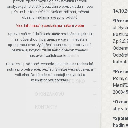
potřeb: zpětná vazba od návštěvníků formou
Aktuality
analytických statistik používání webu, ukládání nebo
udržení kontextu stránek (session):
Hlášení rozhlasu
14.10.2
přístup k informacím na vašem zařízení, měření
případná přihlášení, volby jazyka, apod.
obsahu, reklama a vývoj produktů.
Kalendář akcí
*Přeru
Volitelná cookies
Zpravodaj
Více informací o cookies na našem webu
ul. Syc
analytická pro anonymizované
Newsletter
vyhodnocení návštěvnosti
Bezručo
Správci vašich údajů bude naše společnost, jakož i
naši důvěryhodní partneři, se kterými neustále
marketingová cookies (Google)
Mobilní Rozhlas
č.p.2,6
spolupracujeme. Vyjádření souhlasu je dobrovolné.
Publicita projektů
Odběrat
Více informací o cookies na našem webu
Můžete jej kdykoli zrušit nebo obnovit změnou
Odběrat
Volná pracovní místa
nastavení vašich cookies.
trafost
Cookies a podobné technologie dělíme na technická:
Přijmout všechny cookies
SLUŽBY, ORGANIZACE
nutná pro běh webu, bez nichž nelze web používat a
*Přeru
volitelná. Do této části spadají analytická a
Polní, 
Odmítnout vše
marketingová cookies.
ZDRAVOTNÍ STŘEDISKO
Meziříč
200345)
O KŘIŽANOVU
*Oznam
KONTAKTY
aby v t
*Spole
hodin 