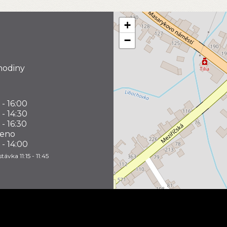
+
−
hodiny
 - 16:00
 - 14:30
 - 16:30
řeno
 - 14:00
távka 11:15 - 11:45