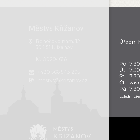
Městys Křižanov
Benešovo nám. 12
Úřední 
594 51 Křižanov
IČ: 00294616
Po
7:30
Út
7:30
+420
566 543 295
St
7:30
mestys@krizanov.cz
Čt
zav
Pá
7:30
polední přes