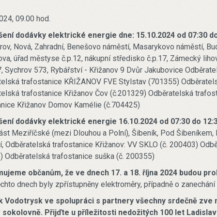
024, 09.00 hod.
šení dodávky elektrické energie dne: 15.10.2024 od 07:30 do
hrov, Nová, Zahradní, Benešovo náměstí, Masarykovo náměstí, Budí
va, úřad městyse č.p.12, nákupní středisko č.p.17, Zámecký lihov
,7, Sychrov 573, Rybářství - Křižanov 9 Dvůr Jakubovice Odběrate
elská trafostanice KŘIŽANOV FVE Stylstav (701355) Odběratel
elská trafostanice Křižanov Čov (č.201329) Odběratelská trafos
anice Křižanov Domov Kamélie (č.704425)
šení dodávky elektrické energie 16.10.2024 od 07:30 do 12:3
část Meziříčské (mezi Dlouhou a Polní), Šibeník, Pod Šibeníkem, 
í, Odběratelská trafostanice Křižanov: VV SKLO (č. 200403) Odběr
 Odběratelská trafostanice suška (č. 200355)
ujeme občanům, že ve dnech 17. a 18. října 2024 budou pro
ěchto dnech byly zpřístupněny elektroměry, případně o zanechání
k Vodotrysk ve spolupráci s partnery všechny srdečně zve na
v sokolovně.
Přijďte u příležitosti nedožitých 100 let Ladisla