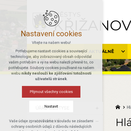
MĚSTYS
KŘIŽANO
Nastavení cookies
Vítejte na našem webu!
ÚŘAD MĚSTYSE
AKTUÁLNĚ
Potřebujeme nastavit cookies a související
technologie, aby zobrazovaný obsah odpovídal
vašim potřebám a vy na webu nalezli přesně to, co
potřebujete. Soubory cookies používané na našem
webu
nikdy neslouží ke zjišťování totožnosti
uživatelů stránek
.
Přijmout všechny cookies
Nastavit
Hl
ÚŘAD MĚSTYSE
Hlá
AKTUÁLNĚ
Vaše údaje zpracováváme v souladu se zásadami
Technická cookies
ochrany osobních údajů z důvodu následujících
nutná pro provozování webu