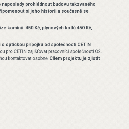
ďte naposledy prohlédnout budovu takzvaného
řipomenout si jeho historii a současně se
vize komínů 450 Kč, plynových kotlů 450 Kč,
u o optickou přípojku od společnosti CETIN
.
dou pro CETIN zajišťovat pracovníci společnosti O2,
ohou kontaktovat osobně.
Cílem projektu je zjistit