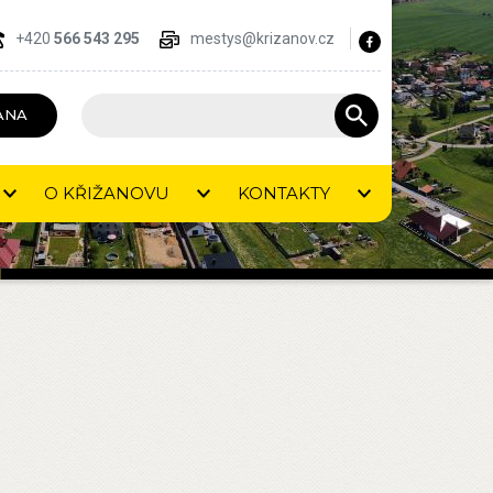
+420
566 543 295
mestys@krizanov.cz
ANA
O KŘIŽANOVU
KONTAKTY