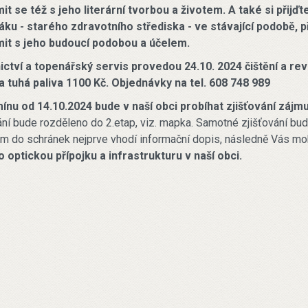
t se též s jeho literární tvorbou a životem.
A také si přij
ku - starého zdravotního střediska - ve stávající podobě, p
it s jeho budoucí podobou a účelem.
ctví a topenářský servis provedou 24.10. 2024 čištění a re
a tuhá paliva 1100 Kč. Objednávky na tel. 608 748 989
ínu od 14.10.2024 bude v naší obci probíhat zjišťování zájm
ání bude rozděleno do 2.etap, viz. mapka. Samotné zjišťování bu
ám do schránek nejprve vhodí informační dopis, následně Vás m
 optickou přípojku a infrastrukturu v naší obci.