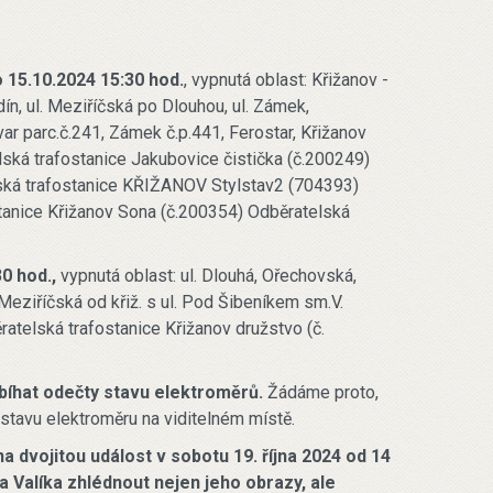
 15.10.2024 15:30 hod.
, vypnutá oblast: Křižanov -
n, ul. Meziříčská po Dlouhou, ul. Zámek,
ar parc.č.241, Zámek č.p.441, Ferostar, Křižanov
lská trafostanice Jakubovice čistička (č.200249)
ská trafostanice KŘIŽANOV Stylstav2 (704393)
tanice Křižanov Sona (č.200354) Odběratelská
0 hod.,
vypnutá oblast: ul. Dlouhá, Ořechovská,
Meziříčská od křiž. s ul. Pod Šibeníkem sm.V.
atelská trafostanice Křižanov družstvo (č.
bíhat odečty stavu elektroměrů.
Žádáme proto,
 stavu elektroměru na viditelném místě.
 dvojitou událost v sobotu 19. října 2024 od 14
va Valíka zhlédnout nejen jeho obrazy, ale