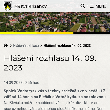
Městys
Křižanov
MENU
Hlášení rozhlasu
Hlášení rozhlasu 14. 09. 2023
Hlášení rozhlasu 14. 09.
2023
14.09.2023, 9:56 hod.
Spolek Vodotrysk vás všechny srdečně zve v neděli 17.
září od 14 hodin na Blešák a Votoč kytku za sokolovnou
.
Na Blešáku můžete nabídnout věci - jakékoliv - které se
sice už nehodí vám, ale mohou sloužit někomu jinému. Není