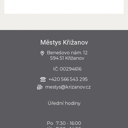
Městys Křižanov
Benešovo nám. 12
594 51 Křižanov
IČ: 00294616
+420
566 543 295
mestys@krizanov.cz
Úřední hodiny
Po
7:30 - 16:00