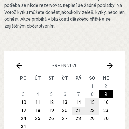
potřeba se nikde rezervovat, neplatí se žádné poplatky. Na
Votoč kytku můžete donést jakoukoliv zeleň, kytky, nebo jen
odnést. Akce probíhá v blízkosti dětského hřiště a se
zajištěným občerstvením.
SRPEN 2026
PO
ÚT
ST
ČT
PÁ
SO
NE
1
2
3
4
5
6
7
8
9
10
11
12
13
14
15
16
17
18
19
20
21
22
23
24
25
26
27
28
29
30
31