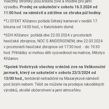
Všechny stromky jsou krásně živé a vhodné pro jarní
výsadbu.
Prodej se uskuteční v sobotu 16.3.2024 od
11:00 hod. na náměstí a zdržíme se zhruba půl hodiny.
*TJ EFEKT Křižanov pořádá Dětský karneval v neděli 17.
března od 14:00 hod., v Katolickém domě.
*SDH Křižanov pořádá dne 22.03.2024 v prostorách
hasičské zbrojnice, NOC S ANDERSENEM, dne 22.03.2024
v prostorách hasičské zbrojnice od 17:30 hod. - do 19:30
hod. Přihlášky si mohou děti vyzvednout na matrice, Městys
Křižanov.
*Spolek Vodotrysk všechny srdečně zve na Velikonoční
jarmark, který se uskuteční v sobotu 23/3/2024 od
13/00 hod.,
tentokrát netradičně na Masarykově náměstí
pod širým nebem. Těšit se můžete na prodejce rukodělných
výrobků, skvělé občerstvení a jarní atmosféru.