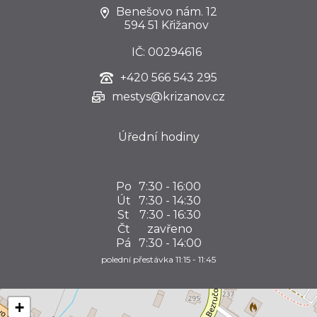
Benešovo nám. 12
594 51 Křižanov
IČ: 00294616
+420
566 543 295
mestys@krizanov.cz
Úřední hodiny
Po
7:30 - 16:00
Út
7:30 - 14:30
St
7:30 - 16:30
Čt
zavřeno
Pá
7:30 - 14:00
polední přestávka 11:15 - 11:45
+