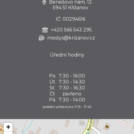
Benešovo nám. 12
594 51 Křižanov
IČ: 00294616
+420
566 543 295
mestys@krizanov.cz
Úřední hodiny
Po
7:30 - 16:00
Út
7:30 - 14:30
St
7:30 - 16:30
Čt
zavřeno
Pá
7:30 - 14:00
polední přestávka 11:15 - 11:45
+