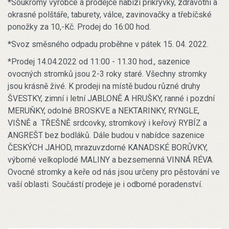
*Soukromý výrobce a prodejce nabízí přikrývky, zdravotní a
okrasné polštáře, taburety, válce, zavinovačky a třebíčské
ponožky za 10,-Kč. Prodej do 16:00 hod.
*Svoz směsného odpadu proběhne v pátek 15. 04. 2022.
*Prodej 14.04.2022 od 11:00 - 11.30 hod., sazenice
ovocných stromků jsou 2-3 roky staré. Všechny stromky
jsou krásně živé. K prodeji na místě budou různé druhy
ŠVESTKY, zimní i letní JABLONĚ A HRUŠKY, ranné i pozdní
MERUŇKY, odolné BROSKVE a NEKTARINKY, RYNGLE,
VIŠNĚ a TŘEŠNĚ srdcovky, stromkový i keřový RYBÍZ a
ANGREŠT bez bodláků. Dále budou v nabídce sazenice
ČESKÝCH JAHOD, mrazuvzdorné KANADSKÉ BORŮVKY,
výborné velkoplodé MALINY a bezsemenná VINNÁ RÉVA.
Ovocné stromky a keře od nás jsou určeny pro pěstování ve
vaší oblasti. Součástí prodeje je i odborné poradenství.