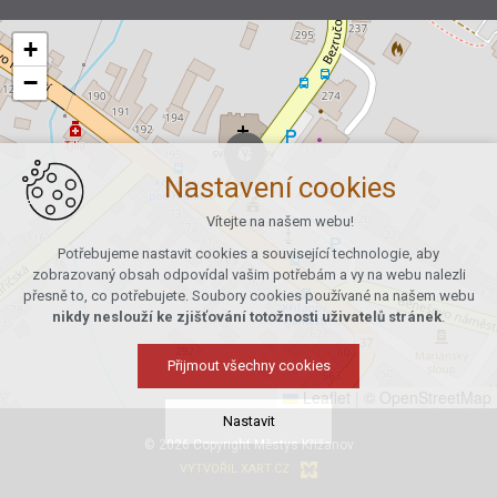
+
−
Nastavení cookies
Vítejte na našem webu!
Potřebujeme nastavit cookies a související technologie, aby
zobrazovaný obsah odpovídal vašim potřebám a vy na webu nalezli
přesně to, co potřebujete. Soubory cookies používané na našem webu
nikdy neslouží ke zjišťování totožnosti uživatelů stránek
.
Přijmout všechny cookies
Leaflet
|
© OpenStreetMap
Nastavit
© 2026 Copyright Městys Křižanov
VYTVOŘIL XART.CZ
Technická cookies