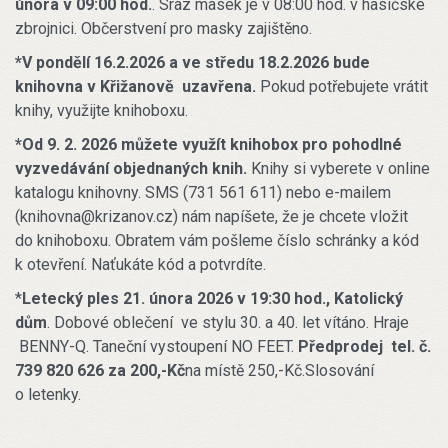
února v 09:00 hod.
. Sraz masek je v 08:00 hod. v hasičské
zbrojnici. Občerstvení pro masky zajištěno.
*V pondělí 16.2.2026 a ve středu 18.2.2026 bude
knihovna v Křižanově uzavřena.
Pokud potřebujete vrátit
knihy, využijte knihoboxu.
*Od 9. 2. 2026 můžete využít knihobox pro pohodlné
vyzvedávání objednaných knih.
Knihy si vyberete v online
katalogu knihovny. SMS (731 561 611) nebo e-mailem
(knihovna@krizanov.cz) nám napíšete, že je chcete vložit
do knihoboxu. Obratem vám pošleme číslo schránky a kód
k otevření. Naťukáte kód a potvrdíte.
*
Letecký ples 21. února 2026 v 19:30 hod., Katolický
dům
. Dobové oblečení ve stylu 30. a 40. let vítáno. Hraje
BENNY-Q. Taneční vystoupení NO FEET.
Předprodej tel. č.
739 820 626 za 200,-Kč
na místě 250,-Kč.Slosování
o letenky.