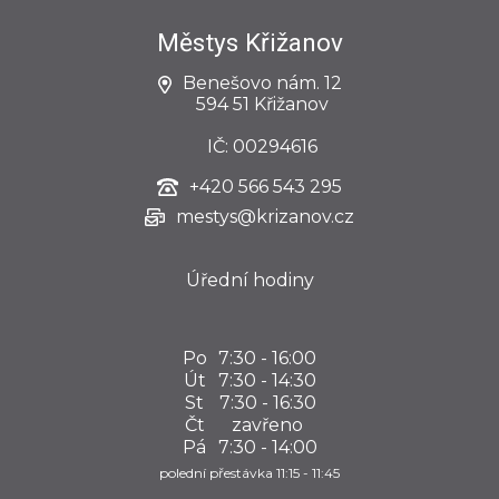
Městys Křižanov
Benešovo nám. 12
594 51 Křižanov
IČ: 00294616
+420
566 543 295
mestys@krizanov.cz
Úřední hodiny
Po
7:30 - 16:00
Út
7:30 - 14:30
St
7:30 - 16:30
Čt
zavřeno
Pá
7:30 - 14:00
polední přestávka 11:15 - 11:45