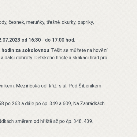
ody, česnek, meruňky, třešně, okurky, papriky,
.07.2023 od 16:30 - do 17:00 hod.
 hodin za sokolovnou
. Těšit se můžete na hovězí
y a další dobroty. Dětského hřiště a skákací hrad pro
eníkem, Meziříčská od kříž. s ul. Pod Šibeníkem
258 po 263 a dále po čp. 349 a 609, Na Zahrádkách
rádkách směrem od hřiště až po čp. 348, 439.