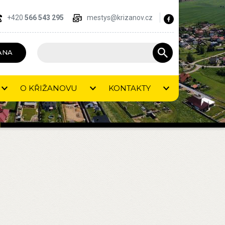
+420
566 543 295
mestys@krizanov.cz
ANA
O KŘIŽANOVU
KONTAKTY