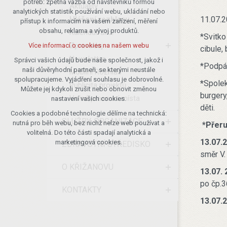
potřeb: zpětná vazba od návštěvníků formou
Aktuality
analytických statistik používání webu, ukládání nebo
udržení kontextu stránek (session):
Hlášení rozhlasu
11.07.2
přístup k informacím na vašem zařízení, měření
případná přihlášení, volby jazyka, apod.
obsahu, reklama a vývoj produktů.
Kalendář akcí
*Svitko
Volitelná cookies
Zpravodaj
Více informací o cookies na našem webu
cibule,
analytická pro anonymizované
Newsletter
vyhodnocení návštěvnosti
Správci vašich údajů bude naše společnost, jakož i
*Podpál
naši důvěryhodní partneři, se kterými neustále
marketingová cookies (Google)
Mobilní Rozhlas
spolupracujeme. Vyjádření souhlasu je dobrovolné.
*
Spole
Publicita projektů
Více informací o cookies na našem webu
Můžete jej kdykoli zrušit nebo obnovit změnou
burgery
Volná pracovní místa
nastavení vašich cookies.
děti.
Cookies a podobné technologie dělíme na technická:
Přijmout všechny cookies
SLUŽBY, ORGANIZACE
nutná pro běh webu, bez nichž nelze web používat a
*Přeru
volitelná. Do této části spadají analytická a
Odmítnout vše
13.07.2
marketingová cookies.
ZDRAVOTNÍ STŘEDISKO
směr V.
O KŘIŽANOVU
13.07. 
po čp.
KONTAKTY
13.07.2