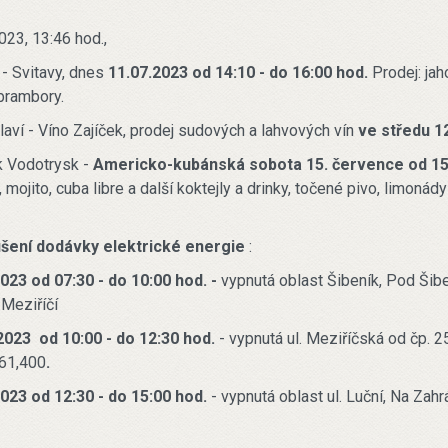
023, 13:46 hod.,
 - Svitavy, dnes
11.07.2023 od 14:10 - do 16:00 hod.
Prodej: jah
 brambory.
aví - Víno Zajíček, prodej sudových a lahvových vín
ve středu 12
k Vodotrysk -
Americko-kubánská sobota 15. července od 15
, mojito, cuba libre a další koktejly a drinky, točené pivo, limonád
šení dodávky elektrické energie
:
023 od 07:30 - do 10:00 hod. -
vypnutá oblast Šibeník, Pod Šib
 Meziříčí
2023 od 10:00 - do 12:30 hod.
- vypnutá ul. Meziříčská od čp. 
361,400
.
023 od 12:30 - do 15:00 hod.
- vypnutá oblast ul. Luční, Na Zah