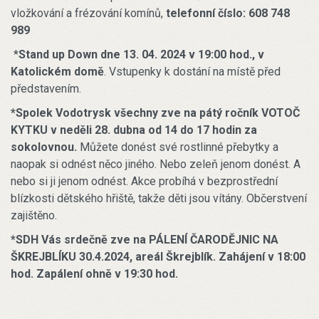
vložkování a frézování komínů,
telefonní číslo: 608 748
989
*
Stand up Down dne 13. 04. 2024 v 19:00 hod., v
Katolickém domě
. Vstupenky k dostání na místě před
představením.
*Spolek Vodotrysk všechny zve na pátý ročník VOTOČ
KYTKU v neděli 28. dubna od 14 do 17 hodin za
sokolovnou.
Můžete donést své rostlinné přebytky a
naopak si odnést něco jiného. Nebo zeleň jenom donést. A
nebo si ji jenom odnést. Akce probíhá v bezprostřední
blízkosti dětského hřiště, takže děti jsou vítány. Občerstvení
zajištěno.
*SDH Vás srdečně zve na PÁLENÍ ČARODĚJNIC NA
ŠKREJBLÍKU 30.4.2024, areál Škrejblík. Zahájení v 18:00
hod. Zapálení ohně v 19:30 hod.