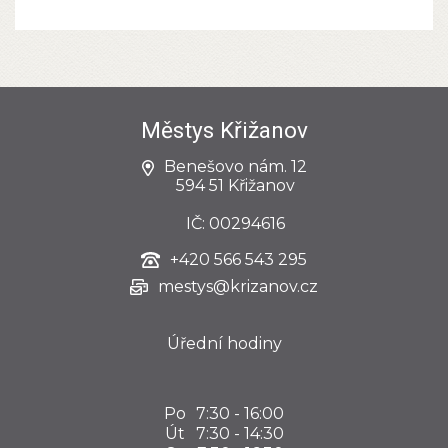
Městys Křižanov
Benešovo nám. 12
594 51 Křižanov
IČ: 00294616
+420
566 543 295
mestys@krizanov.cz
Úřední hodiny
Po
7:30 - 16:00
Út
7:30 - 14:30