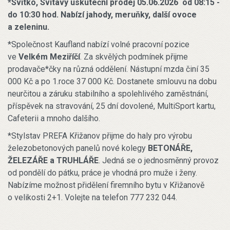
*Svitko, Svitavy uskuteční prodej 05.06.2026 od 08:15 -
do 10:30 hod. Nabízí jahody, meruňky, další ovoce
a zeleninu.
*Společnost Kaufland nabízí volné pracovní pozice
ve
Velkém Meziříčí
. Za skvělých podmínek přijme
prodavače*čky na různá oddělení. Nástupní mzda činí 35
000 Kč a po 1.roce 37 000 Kč. Dostanete smlouvu na dobu
neurčitou a záruku stabilního a spolehlivého zaměstnání,
příspěvek na stravování, 25 dní dovolené, MultiSport kartu,
Cafeterii a mnoho dalšího.
*Stylstav PREFA Křižanov přijme do haly pro výrobu
železobetonových panelů nové kolegy
BETONÁŘE,
ŽELEZÁŘE a TRUHLÁŘE
. Jedná se o jednosměnný provoz
od pondělí do pátku, práce je vhodná pro muže i ženy.
Nabízíme možnost přidělení firemního bytu v Křižanově
o velikosti 2+1. Volejte na telefon 777 232 044.