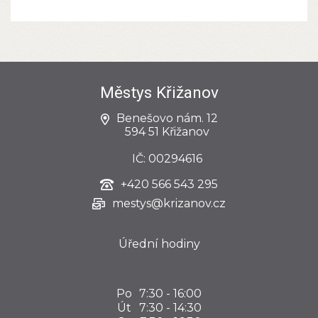
Městys Křižanov
Benešovo nám. 12
594 51 Křižanov
IČ: 00294616
+420
566 543 295
mestys@krizanov.cz
Úřední hodiny
Po
7:30 - 16:00
Út
7:30 - 14:30