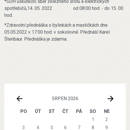
*SDH uskuteční sběr železného šrotu a elektrických
spotřebičů,14. 05. 2022 od 08:00 hod. - do 15. 00
hod.
*Zdravotní přednáška o bylinkách a mastičkách dne
05.05.2022 v 17:00 hod. v sokolovně. Přednáší Karel
Štenbaur. Přednáška je zdarma.
SRPEN 2026
PO
ÚT
ST
ČT
PÁ
SO
NE
1
2
3
4
5
6
7
8
9