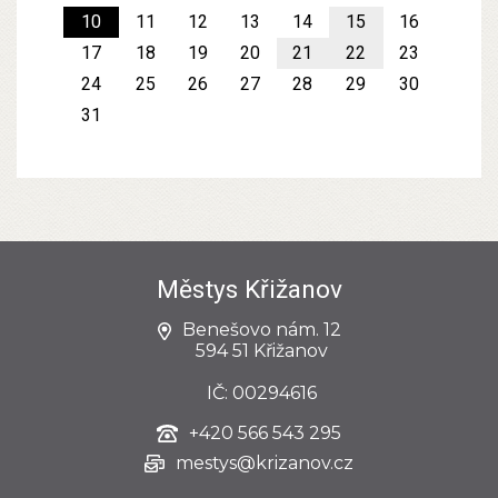
10
11
12
13
14
15
16
17
18
19
20
21
22
23
24
25
26
27
28
29
30
31
Městys Křižanov
Benešovo nám. 12
594 51 Křižanov
IČ: 00294616
+420
566 543 295
mestys@krizanov.cz