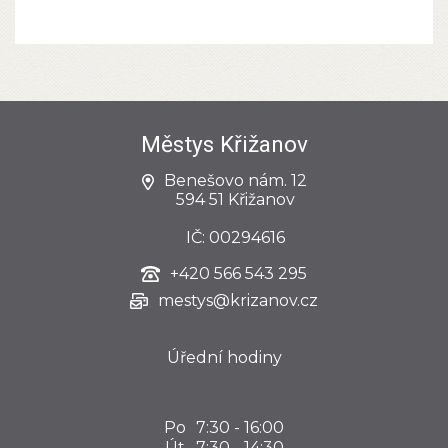
Městys Křižanov
Benešovo nám. 12
594 51 Křižanov
IČ: 00294616
+420
566 543 295
mestys@krizanov.cz
Úřední hodiny
Po
7:30 - 16:00
Út
7:30 - 14:30