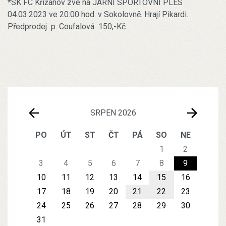
*SK FC Křižanov zve na JARNÍ SPORTOVNÍ PLES
04.03.2023 ve 20:00 hod. v Sokolovně. Hrají Pikardi.
Předprodej p. Coufalová 150,-Kč.
SRPEN 2026
PO
ÚT
ST
ČT
PÁ
SO
NE
1
2
3
4
5
6
7
8
9
10
11
12
13
14
15
16
17
18
19
20
21
22
23
24
25
26
27
28
29
30
31