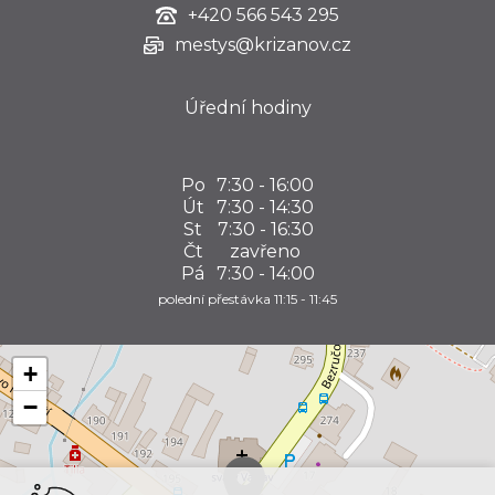
+420
566 543 295
mestys@krizanov.cz
Úřední hodiny
Po
7:30 - 16:00
Út
7:30 - 14:30
St
7:30 - 16:30
Čt
zavřeno
Pá
7:30 - 14:00
polední přestávka 11:15 - 11:45
+
−