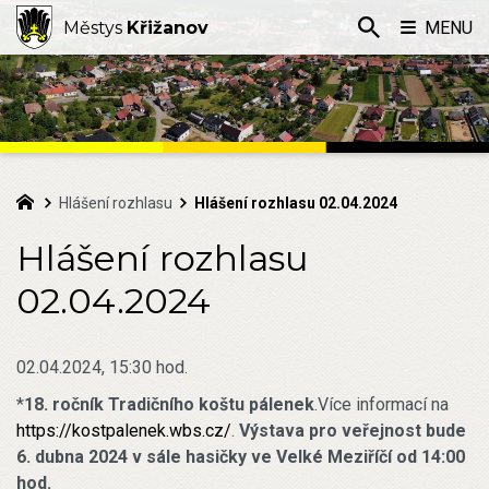
Městys
Křižanov
MENU
Hlášení rozhlasu
Hlášení rozhlasu 02.04.2024
Hlášení rozhlasu
02.04.2024
02.04.2024, 15:30 hod.
*
1
8. ročník Tradičního koštu pálenek
.Více informací na
https://kostpalenek.wbs.cz/
.
Výstava pro veřejnost bude
6. dubna 2024 v sále hasičky ve Velké Meziříčí od 14:00
hod.