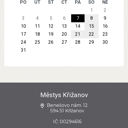
PO
ÚT
ST
ČT
PÁ
SO
NE
1
2
3
4
5
6
7
8
9
10
11
12
13
14
15
16
17
18
19
20
21
22
23
24
25
26
27
28
29
30
31
Městys Křižanov
Benešovo nám. 12
594 51 Křižanov
IČ: 00294616