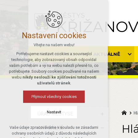
MĚSTYS
KŘIŽANO
Nastavení cookies
Vítejte na našem webu!
ÚŘAD MĚSTYSE
AKTUÁLNĚ
Potřebujeme nastavit cookies a související
technologie, aby zobrazovaný obsah odpovídal
vašim potřebám a vy na webu nalezli přesně to, co
potřebujete. Soubory cookies používané na našem
webu
nikdy neslouží ke zjišťování totožnosti
uživatelů stránek
.
Přijmout všechny cookies
Nastavit
Hl
ÚŘAD MĚSTYSE
Hlá
AKTUÁLNĚ
Vaše údaje zpracováváme v souladu se zásadami
Technická cookies
ochrany osobních údajů z důvodu následujících
nutná pro provozování webu