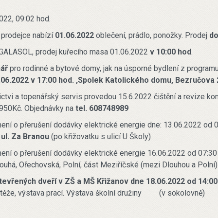
022, 09:02 hod.
prodejce nabízí
01.06.2022
oblečení, prádlo, ponožky. Prodej
do
 GALASOL, prodej kuřecího masa 01.06.2022
v 10:00 hod
.
ář
pro rodinné a bytové domy, jak na úsporné bydlení z program
.06.2022 v 17:00 hod. ,Spolek Katolického domu, Bezručova 
ctvi a topenářský servis provedou 15.6.2022 čištění a revize ko
 950Kč. Objednávky na
tel. 608748989
ní o přerušení dodávky elektrické energie dne: 13.06.2022 od 0
 ul. Za Branou
(po křižovatku s ulicí U Školy)
ní o přerušení dodávky elektrické energie 16.06.2022 od 07:30 
louhá, Ořechovská, Polní, část Meziříčské (mezi Dlouhou a Polní)
tevřených dveří v ZŠ a MŠ Křižanov dne 18.06.2022 od 14:00
těže, výstava prací. Výstava školní družiny (v sokolovně)