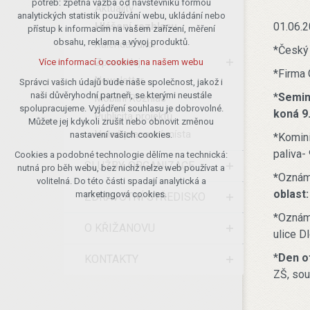
potřeb: zpětná vazba od návštěvníků formou
Aktuality
analytických statistik používání webu, ukládání nebo
udržení kontextu stránek (session):
Hlášení rozhlasu
01.06.2
přístup k informacím na vašem zařízení, měření
případná přihlášení, volby jazyka, apod.
obsahu, reklama a vývoj produktů.
Kalendář akcí
*Český 
Volitelná cookies
Zpravodaj
Více informací o cookies na našem webu
analytická pro anonymizované
*Firma
Newsletter
vyhodnocení návštěvnosti
Správci vašich údajů bude naše společnost, jakož i
naši důvěryhodní partneři, se kterými neustále
*
Semin
marketingová cookies (Google)
Mobilní Rozhlas
spolupracujeme. Vyjádření souhlasu je dobrovolné.
koná 9
Publicita projektů
Více informací o cookies na našem webu
Můžete jej kdykoli zrušit nebo obnovit změnou
Volná pracovní místa
nastavení vašich cookies.
*Komini
paliva-
Cookies a podobné technologie dělíme na technická:
Přijmout všechny cookies
SLUŽBY, ORGANIZACE
nutná pro běh webu, bez nichž nelze web používat a
*
Oznáme
volitelná. Do této části spadají analytická a
Odmítnout vše
oblast:
marketingová cookies.
ZDRAVOTNÍ STŘEDISKO
*Oznáme
O KŘIŽANOVU
ulice D
*
Den o
KONTAKTY
ZŠ, sou