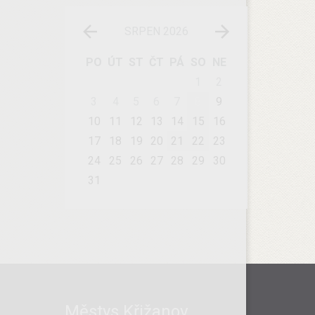
SRPEN 2026
PO
ÚT
ST
ČT
PÁ
SO
NE
1
2
3
4
5
6
7
8
9
10
11
12
13
14
15
16
17
18
19
20
21
22
23
24
25
26
27
28
29
30
31
Městys Křižanov