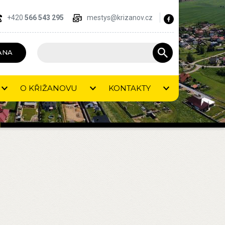
+420
566 543 295
mestys@krizanov.cz
ANA
O KŘIŽANOVU
KONTAKTY