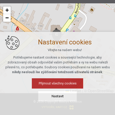
+
−
Nastavení cookies
Vítejte na našem webu!
Potřebujeme nastavit cookies a související technologie, aby
zobrazovaný obsah odpovídal vašim potřebám a vy na webu nalezli
přesně to, co potřebujete. Soubory cookies používané na našem webu
nikdy neslouží ke zjišťování totožnosti uživatelů stránek
.
Přijmout všechny cookies
Leaflet
|
© OpenStreetMap
Nastavit
© 2026 Copyright Městys Křižanov
VYTVOŘIL XART.CZ
Technická cookies