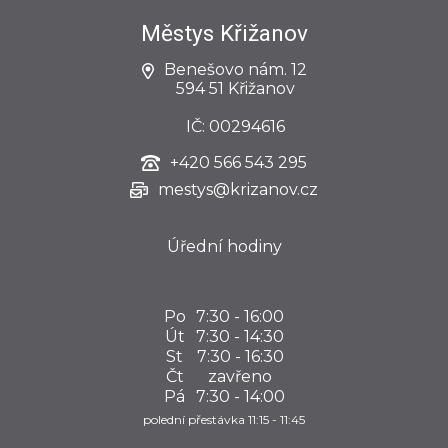
Městys Křižanov
Benešovo nám. 12
594 51 Křižanov
IČ: 00294616
+420
566 543 295
mestys@krizanov.cz
Úřední hodiny
Po
7:30 - 16:00
Út
7:30 - 14:30
St
7:30 - 16:30
Čt
zavřeno
Pá
7:30 - 14:00
polední přestávka 11:15 - 11:45