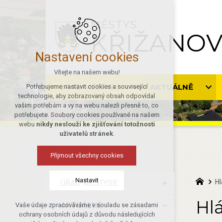
MĚSTYS
KŘIŽANO
Nastavení cookies
Vítejte na našem webu!
ÚŘAD MĚSTYSE
AKTUÁLNĚ
Potřebujeme nastavit cookies a související
technologie, aby zobrazovaný obsah odpovídal
vašim potřebám a vy na webu nalezli přesně to, co
potřebujete. Soubory cookies používané na našem
webu
nikdy neslouží ke zjišťování totožnosti
uživatelů stránek
.
Přijmout všechny cookies
Nastavit
Hl
ÚŘAD MĚSTYSE
Hlá
AKTUÁLNĚ
Vaše údaje zpracováváme v souladu se zásadami
Technická cookies
ochrany osobních údajů z důvodu následujících
nutná pro provozování webu