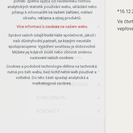
potřeb: zpětná vazba od návštěvníků formou
Aktuality
analytických statistik používání webu, ukládání nebo
udržení kontextu stránek (session):
Hlášení rozhlasu
*16.12.
přístup k informacím na vašem zařízení, měření
případná přihlášení, volby jazyka, apod.
obsahu, reklama a vývoj produktů.
Kalendář akcí
Ve čtvr
Volitelná cookies
Zpravodaj
Více informací o cookies na našem webu
vepřov
analytická pro anonymizované
Newsletter
vyhodnocení návštěvnosti
Správci vašich údajů bude naše společnost, jakož i
naši důvěryhodní partneři, se kterými neustále
marketingová cookies (Google)
Mobilní Rozhlas
spolupracujeme. Vyjádření souhlasu je dobrovolné.
Publicita projektů
Více informací o cookies na našem webu
Můžete jej kdykoli zrušit nebo obnovit změnou
Volná pracovní místa
nastavení vašich cookies.
Cookies a podobné technologie dělíme na technická:
Přijmout všechny cookies
SLUŽBY, ORGANIZACE
nutná pro běh webu, bez nichž nelze web používat a
volitelná. Do této části spadají analytická a
Odmítnout vše
marketingová cookies.
ZDRAVOTNÍ STŘEDISKO
O KŘIŽANOVU
KONTAKTY