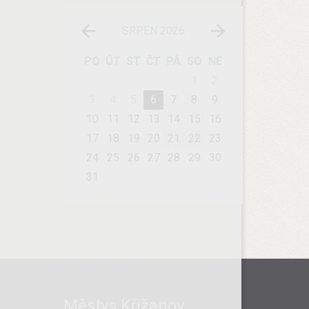
SRPEN 2026
PO
ÚT
ST
ČT
PÁ
SO
NE
1
2
3
4
5
6
7
8
9
10
11
12
13
14
15
16
17
18
19
20
21
22
23
24
25
26
27
28
29
30
31
Městys Křižanov