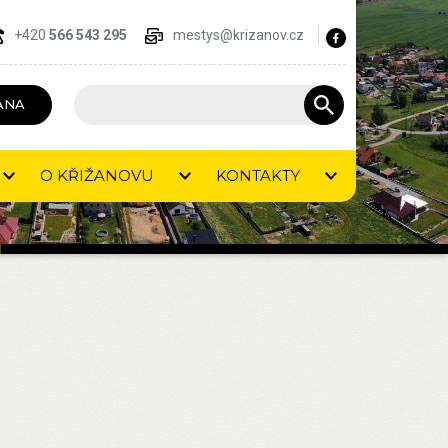
+420
566 543 295
mestys@krizanov.cz
ANA
O KŘIŽANOVU
KONTAKTY