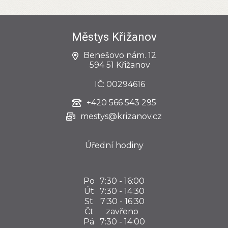
Městys Křižanov
Benešovo nám. 12
594 51 Křižanov
IČ: 00294616
+420
566 543 295
mestys@krizanov.cz
Úřední hodiny
Po
7:30 - 16:00
Út
7:30 - 14:30
St
7:30 - 16:30
Čt
zavřeno
Pá
7:30 - 14:00