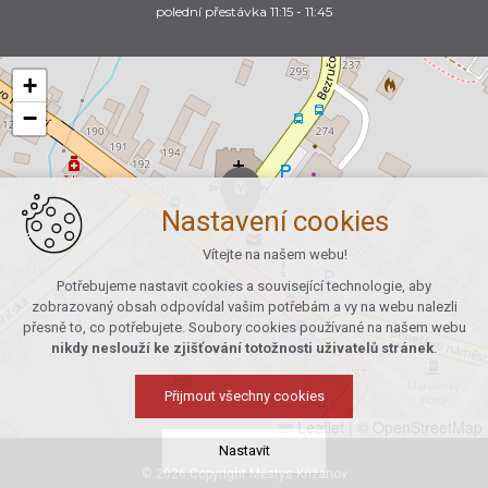
polední přestávka 11:15 - 11:45
+
−
Nastavení cookies
Vítejte na našem webu!
Potřebujeme nastavit cookies a související technologie, aby
zobrazovaný obsah odpovídal vašim potřebám a vy na webu nalezli
přesně to, co potřebujete. Soubory cookies používané na našem webu
nikdy neslouží ke zjišťování totožnosti uživatelů stránek
.
Přijmout všechny cookies
Leaflet
|
© OpenStreetMap
Nastavit
© 2026 Copyright Městys Křižanov