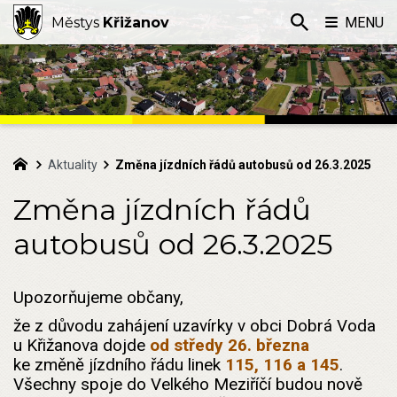
Městys
Křižanov
MENU
Aktuality
Změna jízdních řádů autobusů od 26.3.2025
Změna jízdních řádů
autobusů od 26.3.2025
Upozorňujeme občany,
že z důvodu zahájení uzavírky v obci Dobrá Voda
u Křižanova dojde
od středy 26. března
ke změně jízdního řádu linek
115, 116 a 145
.
Všechny spoje do Velkého Meziříčí budou nově