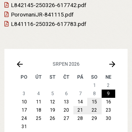
L842145-250326-617742.pdf
PorovnaniJR-841115.pdf
L841116-250326-617783.pdf
SRPEN 2026
PO
ÚT
ST
ČT
PÁ
SO
NE
1
2
3
4
5
6
7
8
9
10
11
12
13
14
15
16
17
18
19
20
21
22
23
24
25
26
27
28
29
30
31