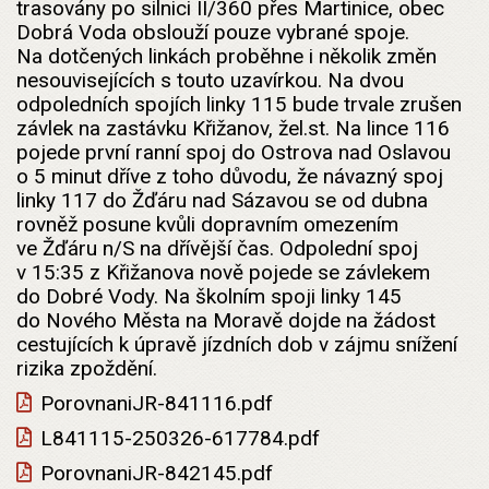
trasovány po silnici II/360 přes Martinice, obec
Dobrá Voda obslouží pouze vybrané spoje.
Na dotčených linkách proběhne i několik změn
nesouvisejících s touto uzavírkou. Na dvou
odpoledních spojích linky 115 bude trvale zrušen
závlek na zastávku Křižanov, žel.st. Na lince 116
pojede první ranní spoj do Ostrova nad Oslavou
o 5 minut dříve z toho důvodu, že návazný spoj
linky 117 do Žďáru nad Sázavou se od dubna
rovněž posune kvůli dopravním omezením
ve Žďáru n/S na dřívější čas. Odpolední spoj
v 15:35 z Křižanova nově pojede se závlekem
do Dobré Vody. Na školním spoji linky 145
do Nového Města na Moravě dojde na žádost
cestujících k úpravě jízdních dob v zájmu snížení
rizika zpoždění.
PorovnaniJR-841116.pdf
L841115-250326-617784.pdf
PorovnaniJR-842145.pdf