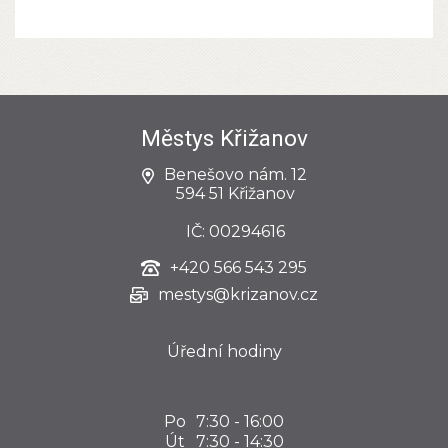
Městys Křižanov
Benešovo nám. 12
594 51 Křižanov
IČ: 00294616
+420
566 543 295
mestys@krizanov.cz
Úřední hodiny
Po
7:30 - 16:00
Út
7:30 - 14:30