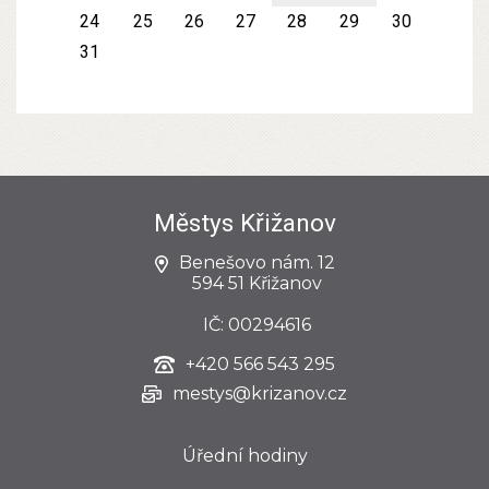
24
25
26
27
28
29
30
31
Městys Křižanov
Benešovo nám. 12
594 51 Křižanov
IČ: 00294616
+420
566 543 295
mestys@krizanov.cz
Úřední hodiny