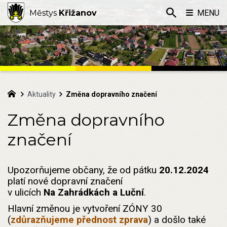
Městys
Křižanov
MENU
Aktuality
Změna dopravního značení
Změna dopravního
značení
Upozorňujeme občany, že od pátku
20.12.2024
platí nové dopravní značení
v ulicích
Na Zahrádkách a Lučn
í
.
Hlavní změnou je vytvoření ZÓNY 30
(
zdůrazňujeme přednost zprava
) a došlo také