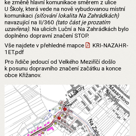
ke změně hlavní komunikace směrem z ulice
U Školy, která vede na nově vybudovanou místní
komunikaci
(síťování lokalita Na Zahrádkách)
navazující na II/360
(tato část je prozatím
uzavřena)
. Na ulicích Luční a Na Zahrádkách bylo
doplněno dopravní značení STOP.
Vše najdete v přehledné mapce
KRI-NAZAHR-
1ET.pdf
Pro řidiče jedoucí od Velkého Meziříčí došlo
k posunu dopravního značení začátku a konce
obce Křižanov.