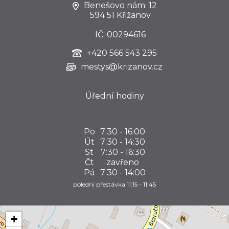
Benešovo nám. 12
594 51 Křižanov
IČ: 00294616
+420
566 543 295
mestys@krizanov.cz
Úřední hodiny
Po
7:30 - 16:00
Út
7:30 - 14:30
St
7:30 - 16:30
Čt
zavřeno
Pá
7:30 - 14:00
polední přestávka 11:15 - 11:45
+