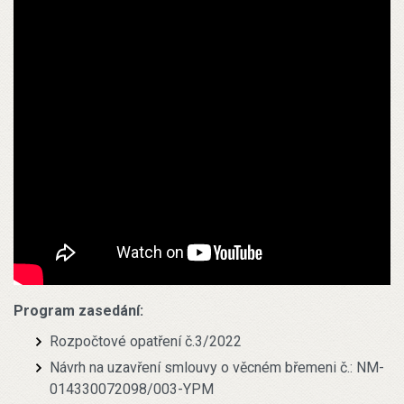
Program zasedání:
Rozpočtové opatření č.3/2022
Návrh na uzavření smlouvy o věcném břemeni č.: NM-
014330072098/003-YPM