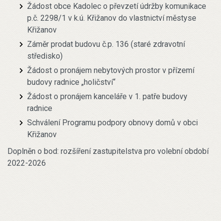
Žádost obce Kadolec o převzetí údržby komunikace
p.č. 2298/1 v k.ú. Křižanov do vlastnictví městyse
Křižanov
Záměr prodat budovu č.p. 136 (staré zdravotní
středisko)
Žádost o pronájem nebytových prostor v přízemí
budovy radnice „holičství“
Žádost o pronájem kanceláře v 1. patře budovy
radnice
Schválení Programu podpory obnovy domů v obci
Křižanov
Doplněn o bod: rozšíření zastupitelstva pro volební období
2022-2026