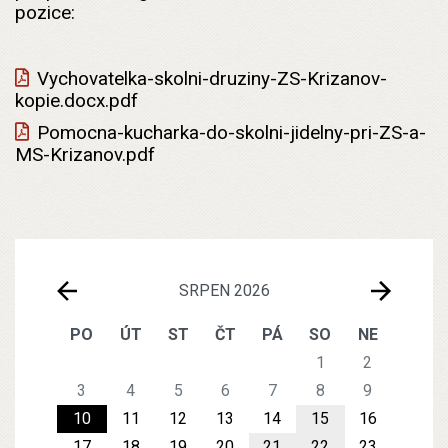
pozice:
Vychovatelka-skolni-druziny-ZS-Krizanov-
kopie.docx.pdf
Pomocna-kucharka-do-skolni-jidelny-pri-ZS-a-
MS-Krizanov.pdf
SRPEN 2026
PO
ÚT
ST
ČT
PÁ
SO
NE
1
2
3
4
5
6
7
8
9
10
11
12
13
14
15
16
17
18
19
20
21
22
23