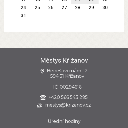
24
25
26
27
28
29
30
31
Městys Křižanov
Benešovo nám. 12
594 51 Křižanov
IČ: 00294616
+420
566 543 295
mestys@krizanov.cz
Úřední hodiny