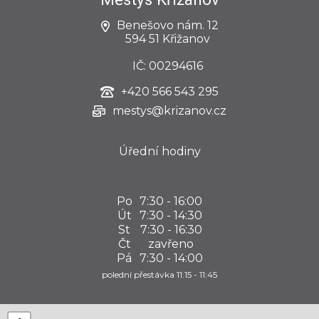
Benešovo nám. 12
594 51 Křižanov
IČ: 00294616
+420
566 543 295
mestys@krizanov.cz
Úřední hodiny
Po
7:30 - 16:00
Út
7:30 - 14:30
St
7:30 - 16:30
Čt
zavřeno
Pá
7:30 - 14:00
polední přestávka 11:15 - 11:45