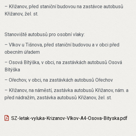
– Křižanov, před staniční budovou na zastávce autobusů
Křižanov, žel. st.
Stanoviště autobusů pro osobní vlaky:
– Vlkov u Tišnova, před staniční budovou a v obci před
obecním úřadem
– Osová Bítýška, v obci, na zastávkách autobusů Osová
Bítýška
– Ořechov, v obci, na zastávkách autobusů Ořechov
– Křižanov, na náměstí, zastávka autobusů Křižanov, nám. a
před nádražím, zastávka autobusů Křižanov, žel. st.
SZ-letak-vyluka-Krizanov-Vlkov-A4-Osova-Bityska.pdf