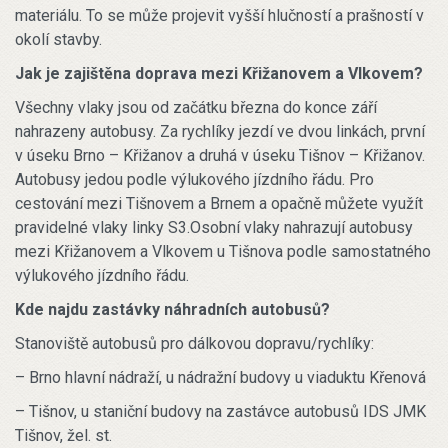
materiálu. To se může projevit vyšší hlučností a prašností v
okolí stavby.
Jak je zajištěna doprava mezi Křižanovem a Vlkovem?
Všechny vlaky jsou od začátku března do konce září
nahrazeny autobusy. Za rychlíky jezdí ve dvou linkách, první
v úseku Brno – Křižanov a druhá v úseku Tišnov – Křižanov.
Autobusy jedou podle výlukového jízdního řádu. Pro
cestování mezi Tišnovem a Brnem a opačně můžete využít
pravidelné vlaky linky S3.Osobní vlaky nahrazují autobusy
mezi Křižanovem a Vlkovem u Tišnova podle samostatného
výlukového jízdního řádu.
Kde najdu zastávky náhradních autobusů?
Stanoviště autobusů pro dálkovou dopravu/rychlíky:
– Brno hlavní nádraží, u nádražní budovy u viaduktu Křenová
– Tišnov, u staniční budovy na zastávce autobusů IDS JMK
Tišnov, žel. st.