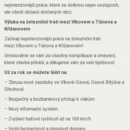
nejintenzivnější práce, které se dotknou nejen cestujících,
ale všech občanů dotčených obcí.
Výluka na železniční trati mezi Vlkovem u Tišnova a
Křižanovem
Začínají nejintenzivnější práce na železniční trati
mezi Vlkovem u Tišnova a Křižanovem!
Omlouváme se vám za všechny komplikace a omezení,
které stavba přináší, a děkujeme vám za vaši trpělivost.
Už za rok se můžete těšit na:
– Zbrusu nové zastávky ve Vlkově-Osové, Osové Bítýšce a
Ořechově
– Bezpečný a bezbariérový přístup k vlakům
– Nový informační systém
– Zvýšení traťové rychlosti až na 160 km/h
– Vyšší bezpečnost a plynulost dopravy