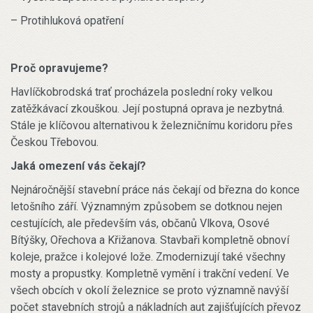
– Protihluková opatření
Proč opravujeme?
Havlíčkobrodská trať procházela poslední roky velkou
zatěžkávací zkouškou. Její postupná oprava je nezbytná.
Stále je klíčovou alternativou k železničnímu koridoru přes
Českou Třebovou.
Jaká omezení vás čekají?
Nejnáročnější stavební práce nás čekají od března do konce
letošního září. Významným způsobem se dotknou nejen
cestujících, ale především vás, občanů Vlkova, Osové
Bítýšky, Ořechova a Křižanova. Stavbaři kompletně obnoví
koleje, pražce i kolejové lože. Zmodernizují také všechny
mosty a propustky. Kompletně vymění i trakční vedení. Ve
všech obcích v okolí železnice se proto významně navýší
počet stavebních strojů a nákladních aut zajišťujících převoz