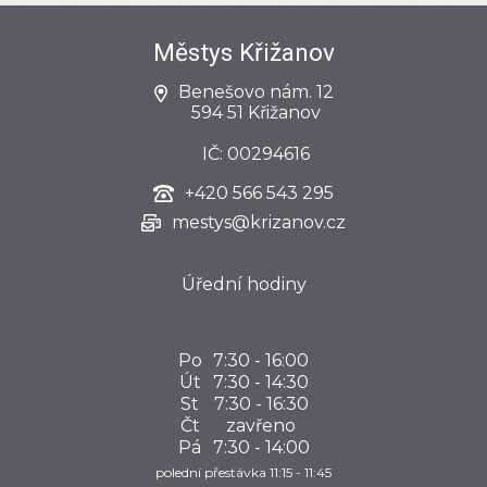
Městys Křižanov
Benešovo nám. 12
594 51 Křižanov
IČ: 00294616
+420
566 543 295
mestys@krizanov.cz
Úřední hodiny
Po
7:30 - 16:00
Út
7:30 - 14:30
St
7:30 - 16:30
Čt
zavřeno
Pá
7:30 - 14:00
polední přestávka 11:15 - 11:45