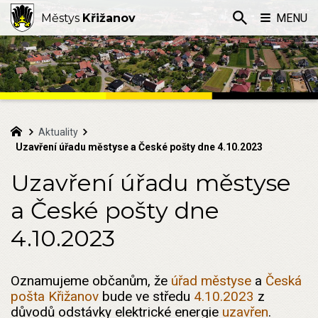
Městys
Křižanov
MENU
Aktuality
Uzavření úřadu městyse a České pošty dne 4.10.2023
Uzavření úřadu městyse
a České pošty dne
4.10.2023
Oznamujeme občanům, že
úřad městyse
a
Česká
pošta Křižanov
bude ve středu
4
.10.2023
z
důvodů odstávky elektrické energie
uzavřen
.