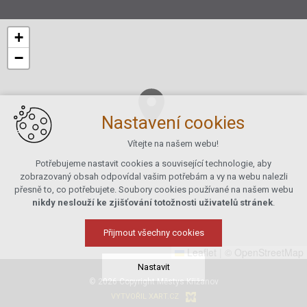
+
−
Nastavení cookies
Vítejte na našem webu!
Potřebujeme nastavit cookies a související technologie, aby
zobrazovaný obsah odpovídal vašim potřebám a vy na webu nalezli
přesně to, co potřebujete. Soubory cookies používané na našem webu
nikdy neslouží ke zjišťování totožnosti uživatelů stránek
.
Přijmout všechny cookies
Leaflet
|
© OpenStreetMap
Nastavit
© 2026 Copyright Městys Křižanov
VYTVOŘIL XART.CZ