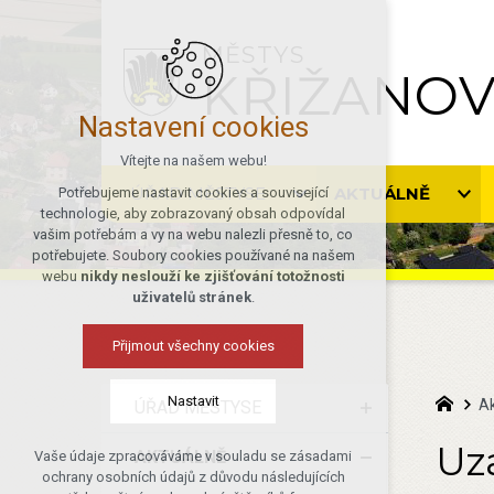
MĚSTYS
KŘIŽANO
Nastavení cookies
Vítejte na našem webu!
ÚŘAD MĚSTYSE
AKTUÁLNĚ
Potřebujeme nastavit cookies a související
technologie, aby zobrazovaný obsah odpovídal
vašim potřebám a vy na webu nalezli přesně to, co
potřebujete. Soubory cookies používané na našem
webu
nikdy neslouží ke zjišťování totožnosti
uživatelů stránek
.
Přijmout všechny cookies
Nastavit
Ak
ÚŘAD MĚSTYSE
Uz
AKTUÁLNĚ
Vaše údaje zpracováváme v souladu se zásadami
Technická cookies
ochrany osobních údajů z důvodu následujících
nutná pro provozování webu