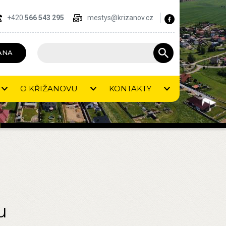
+420
566 543 295
mestys@krizanov.cz
ANA
O KŘIŽANOVU
KONTAKTY
u