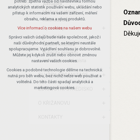
potřeb: zpětná vazba od návštěvníků formou
Aktuality
analytických statistik používání webu, ukládání nebo
udržení kontextu stránek (session):
Oznam
Hlášení rozhlasu
přístup k informacím na vašem zařízení, měření
případná přihlášení, volby jazyka, apod.
obsahu, reklama a vývoj produktů.
Kalendář akcí
Důvod
Volitelná cookies
Zpravodaj
Více informací o cookies na našem webu
analytická pro anonymizované
Děkuj
Newsletter
vyhodnocení návštěvnosti
Správci vašich údajů bude naše společnost, jakož i
naši důvěryhodní partneři, se kterými neustále
marketingová cookies (Google)
Mobilní Rozhlas
spolupracujeme. Vyjádření souhlasu je dobrovolné.
Publicita projektů
Více informací o cookies na našem webu
Můžete jej kdykoli zrušit nebo obnovit změnou
Volná pracovní místa
nastavení vašich cookies.
Cookies a podobné technologie dělíme na technická:
Přijmout všechny cookies
SLUŽBY, ORGANIZACE
nutná pro běh webu, bez nichž nelze web používat a
volitelná. Do této části spadají analytická a
Odmítnout vše
marketingová cookies.
ZDRAVOTNÍ STŘEDISKO
O KŘIŽANOVU
KONTAKTY