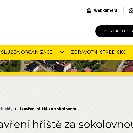
Webkamera
V
PORTÁL OBČ
SLUŽBY, ORGANIZACE
ZDRAVOTNÍ STŘEDISKO
tuality
Uzavření hřiště za sokolovnou
avření hřiště za sokolovno