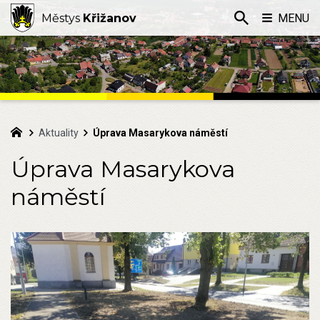
Městys
Křižanov
MENU
Aktuality
Úprava Masarykova náměstí
Úprava Masarykova
náměstí