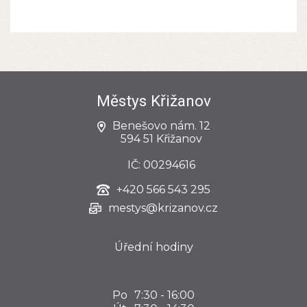
Městys Křižanov
Benešovo nám. 12
594 51 Křižanov
IČ: 00294616
+420
566 543 295
mestys@krizanov.cz
Úřední hodiny
Po
7:30 - 16:00