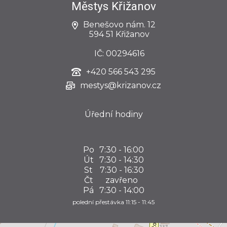
Městys Křižanov
Benešovo nám. 12
594 51 Křižanov
IČ: 00294616
+420
566 543 295
mestys@krizanov.cz
Úřední hodiny
Po
7:30 - 16:00
Út
7:30 - 14:30
St
7:30 - 16:30
Čt
zavřeno
Pá
7:30 - 14:00
polední přestávka 11:15 - 11:45