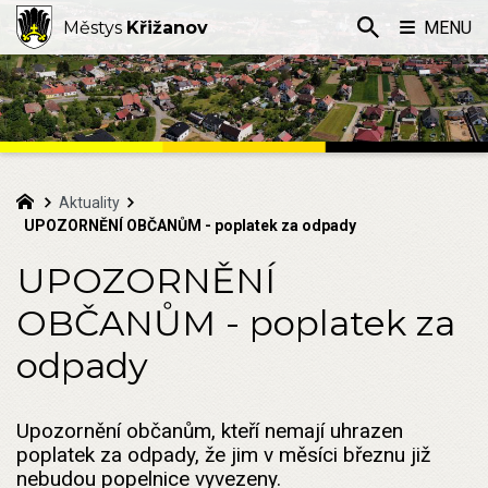
Městys
Křižanov
MENU
Aktuality
UPOZORNĚNÍ OBČANŮM - poplatek za odpady
UPOZORNĚNÍ
OBČANŮM - poplatek za
odpady
Upozornění občanům, kteří nemají uhrazen
poplatek za odpady, že jim v měsíci březnu již
nebudou popelnice vyvezeny.