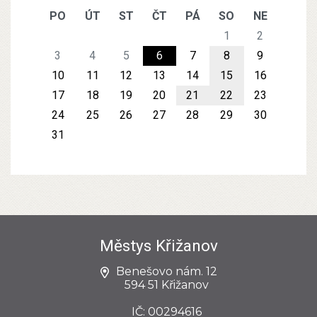
PO
ÚT
ST
ČT
PÁ
SO
NE
1
2
3
4
5
6
7
8
9
10
11
12
13
14
15
16
17
18
19
20
21
22
23
24
25
26
27
28
29
30
31
Městys Křižanov
Benešovo nám. 12
594 51 Křižanov
IČ: 00294616