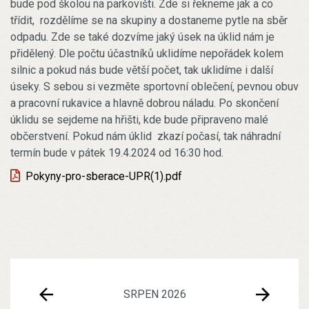
bude pod školou na parkovišti. Zde si řekneme jak a co
třídit, rozdělíme se na skupiny a dostaneme pytle na sběr
odpadu. Zde se také dozvíme jaký úsek na úklid nám je
přidělený. Dle počtu účastníků uklidíme nepořádek kolem
silnic a pokud nás bude větší počet, tak uklidíme i další
úseky. S sebou si vezměte sportovní oblečení, pevnou obuv
a pracovní rukavice a hlavně dobrou náladu. Po skončení
úklidu se sejdeme na hřišti, kde bude připraveno malé
občerstvení. Pokud nám úklid zkazí počasí, tak náhradní
termín bude v pátek 19.4.2024 od 16:30 hod.
Pokyny-pro-sberace-UPR(1).pdf
SRPEN 2026