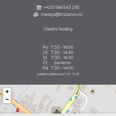
+420
566 543 295
mestys@krizanov.cz
Úřední hodiny
Po
7:30 - 16:00
Út
7:30 - 14:30
St
7:30 - 16:30
Čt
zavřeno
Pá
7:30 - 14:00
polední přestávka 11:15 - 11:45
+
−