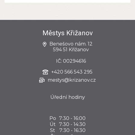
Městys Křižanov
Benešovo nám. 12
594 51 Křižanov
IČ: 00294616
+420
566 543 295
mestys@krizanov.cz
Úřední hodiny
Po
7:30 - 16:00
Út
7:30 - 14:30
St
7:30 - 16:30