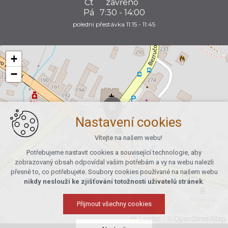
Čt
zavřeno
Pá
7:30 - 14:00
polední přestávka 11:15 - 11:45
+
−
Nastavení cookies
Vítejte na našem webu!
Potřebujeme nastavit cookies a související technologie, aby
zobrazovaný obsah odpovídal vašim potřebám a vy na webu nalezli
přesně to, co potřebujete. Soubory cookies používané na našem webu
nikdy neslouží ke zjišťování totožnosti uživatelů stránek
.
Přijmout všechny cookies
Leaflet
|
© OpenStreetMap