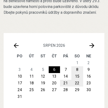
na Benešově náměstí a proto bude uzavřeno. V úterý 29.3.
bude uzavřena horní polovina parkoviště z důvodu úklidu.
Dbejte pokynů pracovníků údržby a dopravního značení.
SRPEN 2026
PO
ÚT
ST
ČT
PÁ
SO
NE
1
2
3
4
5
6
7
8
9
10
11
12
13
14
15
16
17
18
19
20
21
22
23
24
25
26
27
28
29
30
31