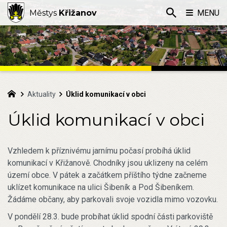
Městys
Křižanov
MENU
Aktuality
Úklid komunikací v obci
Úklid komunikací v obci
Vzhledem k příznivému jarnímu počasí probíhá úklid
komunikací v Křižanově. Chodníky jsou uklizeny na celém
území obce. V pátek a začátkem příštího týdne začneme
uklízet komunikace na ulici Šibeník a Pod Šibeníkem.
Žádáme občany, aby parkovali svoje vozidla mimo vozovku.
V pondělí 28.3. bude probíhat úklid spodní části parkoviště