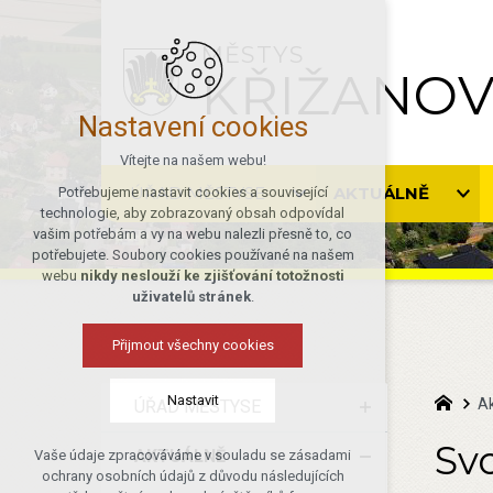
MĚSTYS
KŘIŽANO
Nastavení cookies
Vítejte na našem webu!
ÚŘAD MĚSTYSE
AKTUÁLNĚ
Potřebujeme nastavit cookies a související
technologie, aby zobrazovaný obsah odpovídal
vašim potřebám a vy na webu nalezli přesně to, co
potřebujete. Soubory cookies používané na našem
webu
nikdy neslouží ke zjišťování totožnosti
uživatelů stránek
.
Přijmout všechny cookies
Nastavit
Ak
ÚŘAD MĚSTYSE
Sv
AKTUÁLNĚ
Vaše údaje zpracováváme v souladu se zásadami
Technická cookies
ochrany osobních údajů z důvodu následujících
nutná pro provozování webu