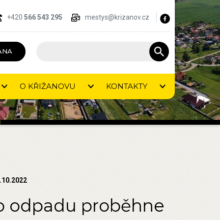
+420
566 543 295
mestys@krizanov.cz
ANA
O KŘIŽANOVU
KONTAKTY
.10.2022
o odpadu proběhne