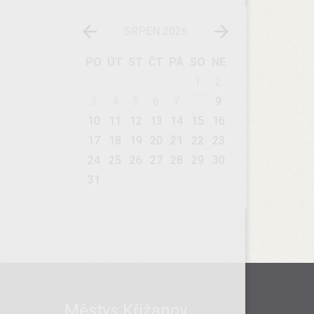
SRPEN 2026
PO
ÚT
ST
ČT
PÁ
SO
NE
1
2
3
4
5
6
7
8
9
10
11
12
13
14
15
16
17
18
19
20
21
22
23
24
25
26
27
28
29
30
31
Městys Křižanov