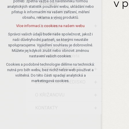
v p
potřeb: zpětná vazba od návštěvníků formou
Aktuality
analytických statistik používání webu, ukládání nebo
udržení kontextu stránek (session):
Hlášení rozhlasu
přístup k informacím na vašem zařízení, měření
případná přihlášení, volby jazyka, apod.
obsahu, reklama a vývoj produktů.
Kalendář akcí
Volitelná cookies
Zpravodaj
Více informací o cookies na našem webu
analytická pro anonymizované
Newsletter
vyhodnocení návštěvnosti
Správci vašich údajů bude naše společnost, jakož i
naši důvěryhodní partneři, se kterými neustále
marketingová cookies (Google)
Mobilní Rozhlas
spolupracujeme. Vyjádření souhlasu je dobrovolné.
Publicita projektů
Více informací o cookies na našem webu
Můžete jej kdykoli zrušit nebo obnovit změnou
Volná pracovní místa
nastavení vašich cookies.
Cookies a podobné technologie dělíme na technická:
Přijmout všechny cookies
SLUŽBY, ORGANIZACE
nutná pro běh webu, bez nichž nelze web používat a
volitelná. Do této části spadají analytická a
Odmítnout vše
marketingová cookies.
ZDRAVOTNÍ STŘEDISKO
O KŘIŽANOVU
KONTAKTY