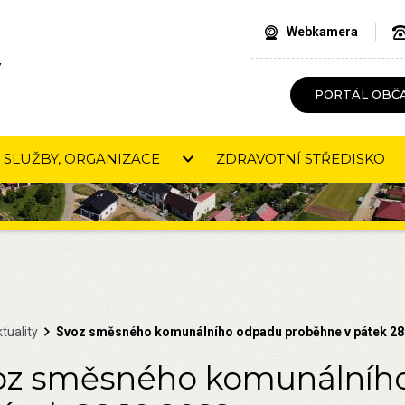
Webkamera
V
PORTÁL OBČ
SLUŽBY, ORGANIZACE
ZDRAVOTNÍ STŘEDISKO
tuality
Svoz směsného komunálního odpadu proběhne v pátek 28
oz směsného komunálníh