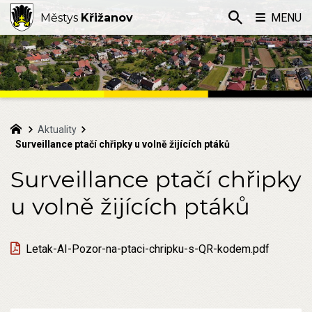
Městys
Křižanov
MENU
Aktuality
Surveillance ptačí chřipky u volně žijících ptáků
Surveillance ptačí chřipky
u volně žijících ptáků
Letak-AI-Pozor-na-ptaci-chripku-s-QR-kodem.pdf