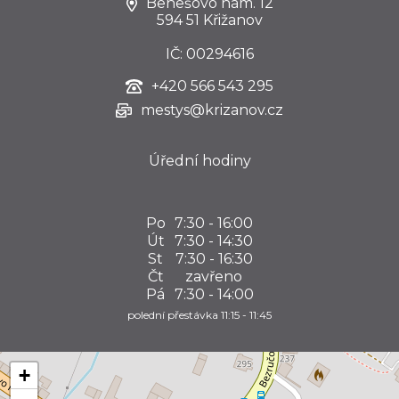
Benešovo nám. 12
594 51 Křižanov
IČ: 00294616
+420
566 543 295
mestys@krizanov.cz
Úřední hodiny
Po
7:30 - 16:00
Út
7:30 - 14:30
St
7:30 - 16:30
Čt
zavřeno
Pá
7:30 - 14:00
polední přestávka 11:15 - 11:45
+