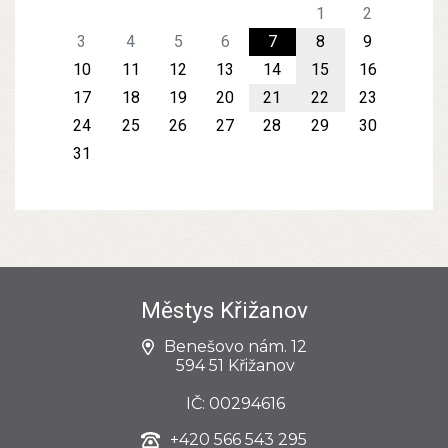
1
2
3
4
5
6
7
8
9
10
11
12
13
14
15
16
17
18
19
20
21
22
23
24
25
26
27
28
29
30
31
Městys Křižanov
Benešovo nám. 12
594 51 Křižanov
IČ: 00294616
+420
566 543 295