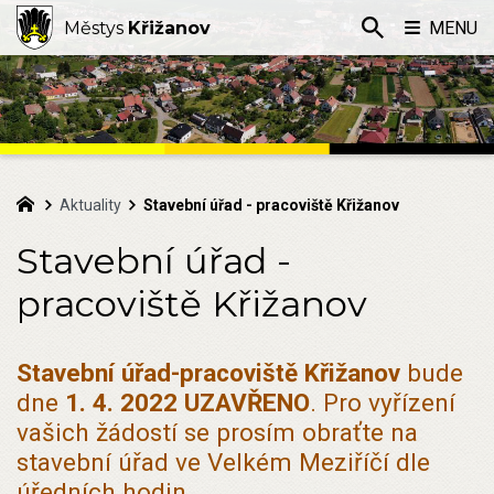
Městys
Křižanov
MENU
Aktuality
Stavební úřad - pracoviště Křižanov
Stavební úřad -
pracoviště Křižanov
Stavební úřad-pracoviště Křižanov
bude
dne
1. 4. 2022 UZAVŘENO
. Pro vyřízení
vašich žádostí se prosím obraťte na
stavební úřad ve Velkém Meziříčí dle
úředních hodin.