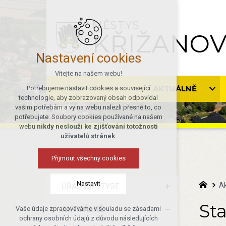
MĚSTYS
KŘIŽANO
Nastavení cookies
Vítejte na našem webu!
ÚŘAD MĚSTYSE
AKTUÁLNĚ
Potřebujeme nastavit cookies a související
technologie, aby zobrazovaný obsah odpovídal
vašim potřebám a vy na webu nalezli přesně to, co
potřebujete. Soubory cookies používané na našem
webu
nikdy neslouží ke zjišťování totožnosti
uživatelů stránek
.
Přijmout všechny cookies
Nastavit
Ak
ÚŘAD MĚSTYSE
Sta
AKTUÁLNĚ
Vaše údaje zpracováváme v souladu se zásadami
Technická cookies
ochrany osobních údajů z důvodu následujících
nutná pro provozování webu