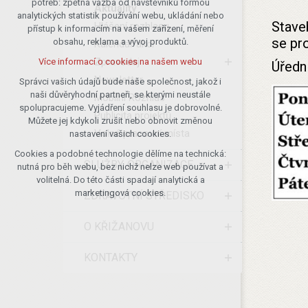
potřeb: zpětná vazba od návštěvníků formou
Aktuality
analytických statistik používání webu, ukládání nebo
udržení kontextu stránek (session):
Stave
Hlášení rozhlasu
přístup k informacím na vašem zařízení, měření
případná přihlášení, volby jazyka, apod.
se pr
obsahu, reklama a vývoj produktů.
Kalendář akcí
Volitelná cookies
Zpravodaj
Více informací o cookies na našem webu
Úřední
analytická pro anonymizované
Newsletter
vyhodnocení návštěvnosti
Správci vašich údajů bude naše společnost, jakož i
naši důvěryhodní partneři, se kterými neustále
marketingová cookies (Google)
Mobilní Rozhlas
spolupracujeme. Vyjádření souhlasu je dobrovolné.
Publicita projektů
Více informací o cookies na našem webu
Můžete jej kdykoli zrušit nebo obnovit změnou
Volná pracovní místa
nastavení vašich cookies.
Cookies a podobné technologie dělíme na technická:
Přijmout všechny cookies
SLUŽBY, ORGANIZACE
nutná pro běh webu, bez nichž nelze web používat a
volitelná. Do této části spadají analytická a
Odmítnout vše
marketingová cookies.
ZDRAVOTNÍ STŘEDISKO
O KŘIŽANOVU
KONTAKTY