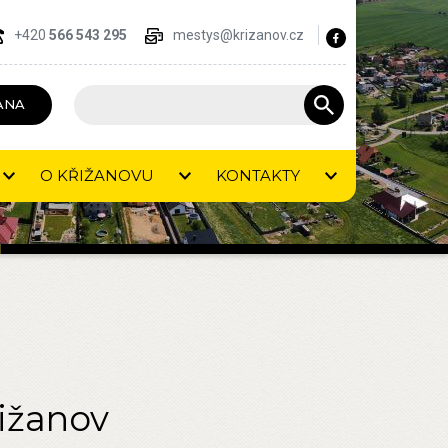
+420
566 543 295
mestys@krizanov.cz
ANA
O KŘIŽANOVU
KONTAKTY
řižanov