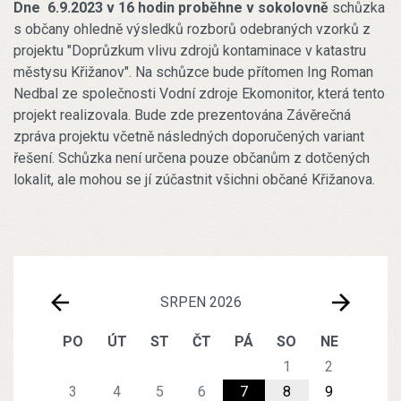
Dne 6.9.2023 v 16 hodin proběhne v sokolovně
schůzka
s občany ohledně výsledků rozborů odebraných vzorků z
projektu "Doprůzkum vlivu zdrojů kontaminace v katastru
městysu Křižanov". Na schůzce bude přítomen Ing Roman
Nedbal ze společnosti Vodní zdroje Ekomonitor, která tento
projekt realizovala. Bude zde prezentována Závěrečná
zpráva projektu včetně následných doporučených variant
řešení. Schůzka není určena pouze občanům z dotčených
lokalit, ale mohou se jí zúčastnit všichni občané Křižanova.
SRPEN 2026
PO
ÚT
ST
ČT
PÁ
SO
NE
1
2
3
4
5
6
7
8
9