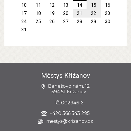
10
11
12
13
14
15
16
17
18
19
20
21
22
23
24
25
26
27
28
29
30
31
Městys Křižanov
Benešovo nám. 12
594 51 Křižanov
IČ: 00294616
+420
566 543 295
mestys@krizanov.cz