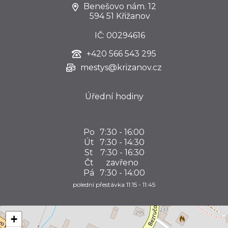
Benešovo nám. 12
594 51 Křižanov
IČ: 00294616
+420
566 543 295
mestys@krizanov.cz
Úřední hodiny
Po
7:30 - 16:00
Út
7:30 - 14:30
St
7:30 - 16:30
Čt
zavřeno
Pá
7:30 - 14:00
polední přestávka 11:15 - 11:45
+