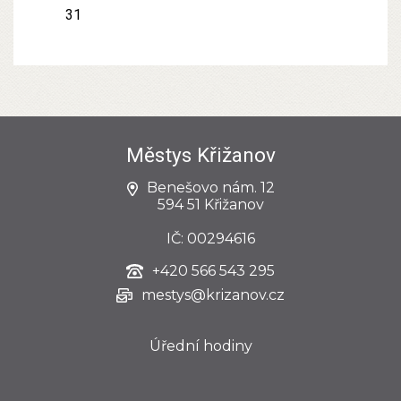
31
Městys Křižanov
Benešovo nám. 12
594 51 Křižanov
IČ: 00294616
+420
566 543 295
mestys@krizanov.cz
Úřední hodiny