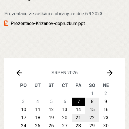
Prezentace ze setkání s občany ze dne 6.9.2023.
Prezentace-Krizanov-dopruzkum.ppt
SRPEN 2026
PO
ÚT
ST
ČT
PÁ
SO
NE
1
2
3
4
5
6
7
8
9
10
11
12
13
14
15
16
17
18
19
20
21
22
23
24
25
26
27
28
29
30