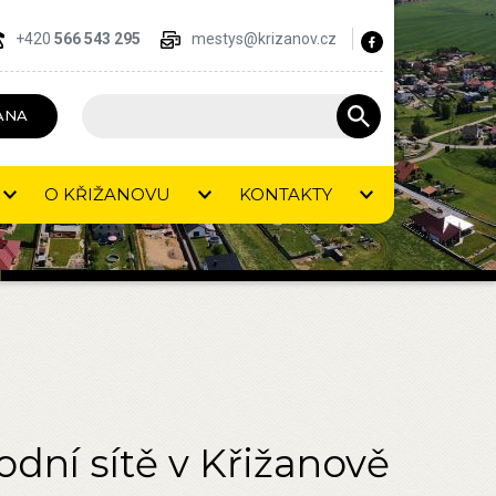
+420
566 543 295
mestys@krizanov.cz
ANA
O KŘIŽANOVU
KONTAKTY
dní sítě v Křižanově