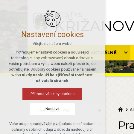
MĚSTYS
KŘIŽANO
Nastavení cookies
Vítejte na našem webu!
ÚŘAD MĚSTYSE
AKTUÁLNĚ
Potřebujeme nastavit cookies a související
technologie, aby zobrazovaný obsah odpovídal
vašim potřebám a vy na webu nalezli přesně to, co
potřebujete. Soubory cookies používané na našem
webu
nikdy neslouží ke zjišťování totožnosti
uživatelů stránek
.
Přijmout všechny cookies
Nastavit
Ak
ÚŘAD MĚSTYSE
Pr
AKTUÁLNĚ
Vaše údaje zpracováváme v souladu se zásadami
Technická cookies
ochrany osobních údajů z důvodu následujících
nutná pro provozování webu