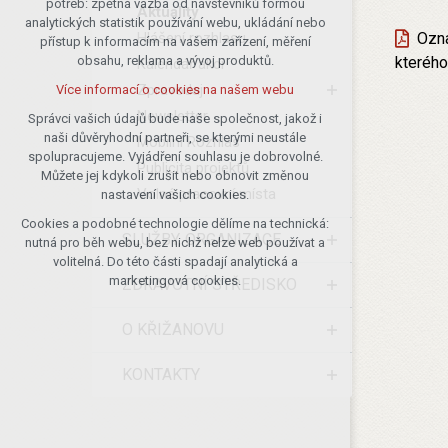
potřeb: zpětná vazba od návštěvníků formou
Aktuality
analytických statistik používání webu, ukládání nebo
udržení kontextu stránek (session):
Hlášení rozhlasu
Ozna
přístup k informacím na vašem zařízení, měření
případná přihlášení, volby jazyka, apod.
kterého
obsahu, reklama a vývoj produktů.
Kalendář akcí
Volitelná cookies
Zpravodaj
Více informací o cookies na našem webu
analytická pro anonymizované
Newsletter
vyhodnocení návštěvnosti
Správci vašich údajů bude naše společnost, jakož i
naši důvěryhodní partneři, se kterými neustále
marketingová cookies (Google)
Mobilní Rozhlas
spolupracujeme. Vyjádření souhlasu je dobrovolné.
Publicita projektů
Více informací o cookies na našem webu
Můžete jej kdykoli zrušit nebo obnovit změnou
Volná pracovní místa
nastavení vašich cookies.
Cookies a podobné technologie dělíme na technická:
Přijmout všechny cookies
SLUŽBY, ORGANIZACE
nutná pro běh webu, bez nichž nelze web používat a
volitelná. Do této části spadají analytická a
Odmítnout vše
marketingová cookies.
ZDRAVOTNÍ STŘEDISKO
O KŘIŽANOVU
KONTAKTY