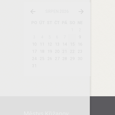
SRPEN 2026
PO
ÚT
ST
ČT
PÁ
SO
NE
1
2
3
4
5
6
7
8
9
10
11
12
13
14
15
16
17
18
19
20
21
22
23
24
25
26
27
28
29
30
31
Městys Křižanov