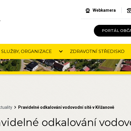
Webkamera
V
PORTÁL OBČ
SLUŽBY, ORGANIZACE
ZDRAVOTNÍ STŘEDISKO
tuality
Pravidelné odkalování vodovodní sítě v Křižanově
avidelné odkalování vodovo