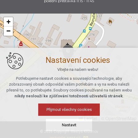
polední přestávka 11:15 - 11:45
+
−
Nastavení cookies
Vítejte na našem webu!
Potřebujeme nastavit cookies a související technologie, aby
zobrazovaný obsah odpovídal vašim potřebám a vy na webu nalezli
přesně to, co potřebujete. Soubory cookies používané na našem webu
nikdy neslouží ke zjišťování totožnosti uživatelů stránek
.
Přijmout všechny cookies
Leaflet
|
© OpenStreetMap
Nastavit
© 2026 Copyright Městys Křižanov