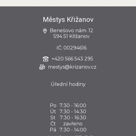
Městys Křižanov
Benešovo nám. 12
594 51 Křižanov
IČ: 00294616
+420
566 543 295
mestys@krizanov.cz
Úřední hodiny
Po
7:30 - 16:00
Út
7:30 - 14:30
St
7:30 - 16:30
Čt
zavřeno
Pá
7:30 - 14:00