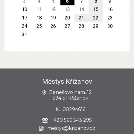
3
4
5
6
7
8
9
10
11
12
13
14
15
16
17
18
19
20
21
22
23
24
25
26
27
28
29
30
31
Městys Křižanov
Benešovo nám. 12
594 51 Křižanov
IČ: 00294616
+420
566 543 295
mestys@krizanov.cz