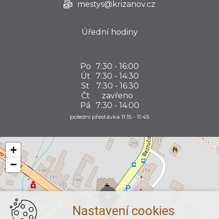
mestys@krizanov.cz
Úřední hodiny
Po
7:30 - 16:00
Út
7:30 - 14:30
St
7:30 - 16:30
Čt
zavřeno
Pá
7:30 - 14:00
polední přestávka 11:15 - 11:45
+
−
Nastavení cookies