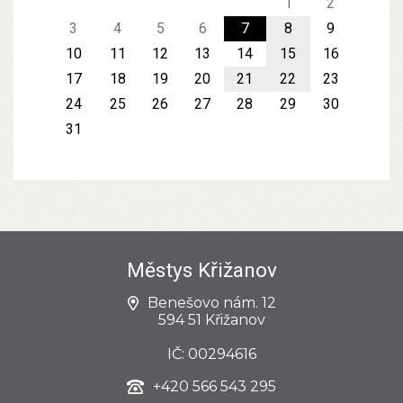
1
2
3
4
5
6
7
8
9
10
11
12
13
14
15
16
17
18
19
20
21
22
23
24
25
26
27
28
29
30
31
Městys Křižanov
Benešovo nám. 12
594 51 Křižanov
IČ: 00294616
+420
566 543 295