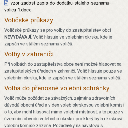
vzor-zadost-zapis-do-dodatku-staleho-seznamu-
volicu-1.docx
Voličské průkazy
Voličské průkazy se pro volby do zastupitelstev obcí
NEVYDÁVAJÍ
. Volič hlasuje ve volebním okrsku, kde je
zapsán ve stálém seznamu voličů.
Volby v zahraničí
Při volbách do zastupitelstva obce není možné hlasovat na
zastupitelských úřadech v zahraničí. Volič hlasuje pouze ve
volebním okrsku, kde je zapsán ve stálém seznamu voličů.
Volba do přenosné volební schránky
Volič může požádat ze závažných, zejména zdravotních
důvodů obecní úřad a v den voleb okrskovou volební komisi
o to, aby mohl hlasovat mimo volební místnost, a to pouze v
územním obvodu volebního okrsku, pro který byla okrsková
volební komise zřízena. Požadavky na návštěvu s