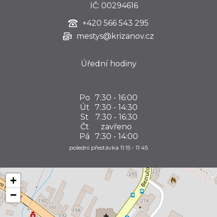
IČ: 00294616
+420
566 543 295
mestys@krizanov.cz
Úřední hodiny
Po
7:30 - 16:00
Út
7:30 - 14:30
St
7:30 - 16:30
Čt
zavřeno
Pá
7:30 - 14:00
polední přestávka 11:15 - 11:45
+
−