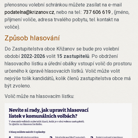
přenosnou volební schránkou můžete zasílat na e-mail
podatelna@krizanov.cz
, nebo na tel.:
737 606 619
, (jméno,
příjmení voliče, adresa trvalého pobytu, tel. kontakt na
voliče).
Způsob hlasování
Do Zastupitelstva obce Křižanov se bude pro volební
období
2022-2026
volit
15 zastupitelů
. Po obdržení
hlasovacího lístku a úřední obálky vstoupí volič do prostoru
určeného k úpravě hlasovacích lístků. Volič může volit
nejvýše tolik kandidátů, kolik členů zastupitelstva obce má
být zvoleno.
Volič může na hlasovacím lístku: