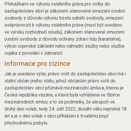
Překážkami ve výkonu volebního práva pro volby do
zastupitelstev obcí je zákonem stanovené omezení osobní
svobody z důvodu výkonu trestu odnětí svobody, omezení
svéprávnosti k výkonu volebního práva (musí být uvedeno
ve výroku rozhodnutí soudu), zákonem stanovené omezení
osobní svobody z důvodu ochrany zdraví lidu (karanténa),
výkon vojenské základní nebo náhradní služby nebo služba
vojáka z povolání v zahraničí.
Informace pro cizince
Jak je uvedeno výše, právo volit do zastupitelstev obcí má i
státní občan jiného státu, jehož občanům právo volit do
zastupitelstev obcí přiznává mezinárodní úmluva, kterou je
Česká republika vázána, a která byla vyhlášena ve Sbírce
mezinárodních smluv, a to za podmínky, že alespoň ve
druhý den voleb, tedy 24. září 2022, dosáhl věku nejméně 18
let a je v den voleb v obci přihlášen k trvalému popř.
přechodnému pobytu.