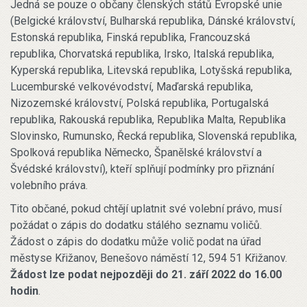
Jedná se pouze o občany členských států Evropské unie
(Belgické království, Bulharská republika, Dánské království,
Estonská republika, Finská republika, Francouzská
republika, Chorvatská republika, Irsko, Italská republika,
Kyperská republika, Litevská republika, Lotyšská republika,
Lucemburské velkovévodství, Maďarská republika,
Nizozemské království, Polská republika, Portugalská
republika, Rakouská republika, Republika Malta, Republika
Slovinsko, Rumunsko, Řecká republika, Slovenská republika,
Spolková republika Německo, Španělské království a
Švédské království), kteří splňují podmínky pro přiznání
volebního práva.
Tito občané, pokud chtějí uplatnit své volební právo, musí
požádat o zápis do dodatku stálého seznamu voličů.
Žádost o zápis do dodatku může volič podat na úřad
městyse Křižanov, Benešovo náměstí 12, 594 51 Křižanov.
Žádost lze podat nejpozději do 21. září 2022 do 16.00
hodin
.