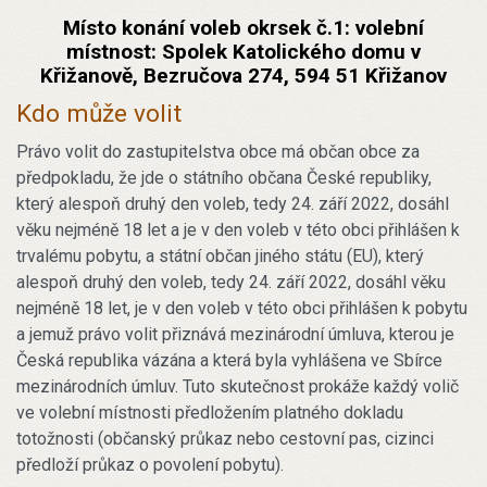
Místo konání voleb okrsek č.1: volební
místnost: Spolek Katolického domu v
Křižanově, Bezručova 274, 594 51 Křižanov
Kdo může volit
Právo volit do zastupitelstva obce má občan obce za
předpokladu, že jde o státního občana České republiky,
který alespoň druhý den voleb, tedy 24. září 2022, dosáhl
věku nejméně 18 let a je v den voleb v této obci přihlášen k
trvalému pobytu, a státní občan jiného státu (EU), který
alespoň druhý den voleb, tedy 24. září 2022, dosáhl věku
nejméně 18 let, je v den voleb v této obci přihlášen k pobytu
a jemuž právo volit přiznává mezinárodní úmluva, kterou je
Česká republika vázána a která byla vyhlášena ve Sbírce
mezinárodních úmluv. Tuto skutečnost prokáže každý volič
ve volební místnosti předložením platného dokladu
totožnosti (občanský průkaz nebo cestovní pas, cizinci
předloží průkaz o povolení pobytu).