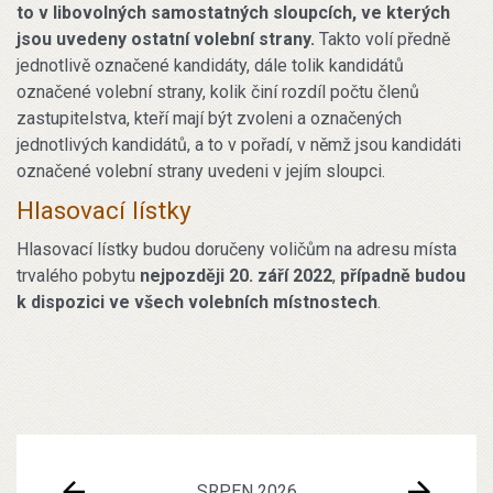
to v libovolných samostatných sloupcích, ve kterých
jsou uvedeny ostatní volební strany.
Takto volí předně
jednotlivě označené kandidáty, dále tolik kandidátů
označené volební strany, kolik činí rozdíl počtu členů
zastupitelstva, kteří mají být zvoleni a označených
jednotlivých kandidátů, a to v pořadí, v němž jsou kandidáti
označené volební strany uvedeni v jejím sloupci.
Hlasovací lístky
Hlasovací lístky budou doručeny voličům na adresu místa
trvalého pobytu
nejpozději
20. září 2022
,
případně budou
k dispozici ve všech volebních místnostech
.
SRPEN 2026