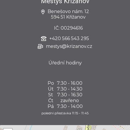
Městys Křižanov
Benešovo nám. 12
594 51 Křižanov
IČ: 00294616
+420
566 543 295
mestys@krizanov.cz
Úřední hodiny
Po
7:30 - 16:00
Út
7:30 - 14:30
St
7:30 - 16:30
Čt
zavřeno
Pá
7:30 - 14:00
polední přestávka 11:15 - 11:45